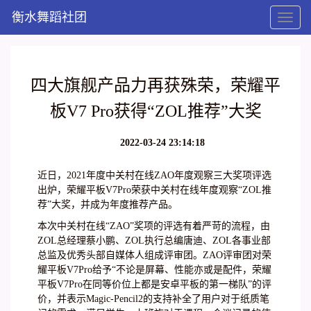
衡水舞蹈社团
Toggl
naviga
四大旗舰产品力再获殊荣，荣耀平
板V7 Pro获得“ZOL推荐”大奖
2022-03-24 23:14:18
近日，2021年度中关村在线ZAO年度观察三大奖项评选
出炉，荣耀平板V7Pro荣获中关村在线年度观察“ZOL推
荐”大奖，并成为年度推荐产品。
本次中关村在线“ZAO”奖项的评选有着严苛的流程，由
ZOL总经理蔡小鹏、ZOL执行总编唐迪、ZOL各事业部
总监及优秀头部自媒体人组成评审团。ZAO评审团对荣
耀平板V7Pro给予“不论是屏幕、性能亦或是配件，荣耀
平板V7Pro在同等价位上都是安卓平板的第一梯队”的评
价，并表示Magic-Pencil2的支持补全了用户对于纸质笔