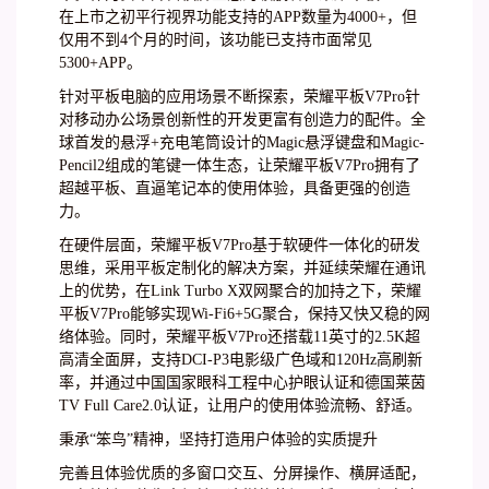
在上市之初平行视界功能支持的APP数量为4000+，但
仅用不到4个月的时间，该功能已支持市面常见
5300+APP。
针对平板电脑的应用场景不断探索，荣耀平板V7Pro针
对移动办公场景创新性的开发更富有创造力的配件。全
球首发的悬浮+充电笔筒设计的Magic悬浮键盘和Magic-
Pencil2组成的笔键一体生态，让荣耀平板V7Pro拥有了
超越平板、直逼笔记本的使用体验，具备更强的创造
力。
在硬件层面，荣耀平板V7Pro基于软硬件一体化的研发
思维，采用平板定制化的解决方案，并延续荣耀在通讯
上的优势，在Link Turbo X双网聚合的加持之下，荣耀
平板V7Pro能够实现Wi-Fi6+5G聚合，保持又快又稳的网
络体验。同时，荣耀平板V7Pro还搭载11英寸的2.5K超
高清全面屏，支持DCI-P3电影级广色域和120Hz高刷新
率，并通过中国国家眼科工程中心护眼认证和德国莱茵
TV Full Care2.0认证，让用户的使用体验流畅、舒适。
秉承“笨鸟”精神，坚持打造用户体验的实质提升
完善且体验优质的多窗口交互、分屏操作、横屏适配，