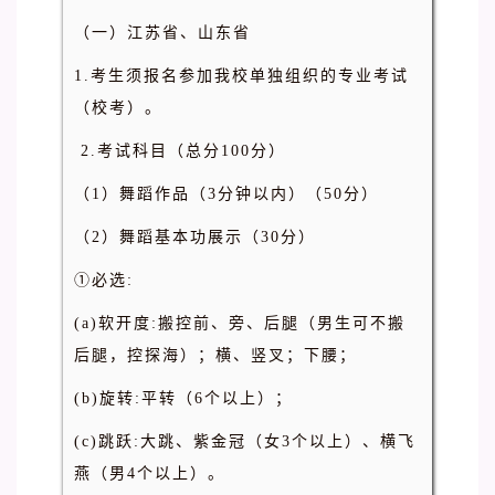
（一）江苏省、山东省
1.考生须报名参加我校单独组织的专业考试
（校考）。
2.考试科目（总分100分）
（1）舞蹈作品（3分钟以内）（50分）
（2）舞蹈基本功展示（30分）
①必选:
(a)软开度:搬控前、旁、后腿（男生可不搬
后腿，控探海）；横、竖叉；下腰；
(b)旋转:平转（6个以上）；
(c)跳跃:大跳、紫金冠（女3个以上）、横飞
燕（男4个以上）。