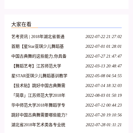
大家在看
艺考资讯 | 2018年湖北省普通
2022-07-22 21:27:02
高校艺术专业招生统一考试大
首期【星Star亚琪少儿舞蹈基
2022-07-01 01:28:01
纲(美术类、舞蹈学类及戏剧与
训】师资班包头站开始报名啦!
中国古典舞的这些能力,你具备
2022-07-27 21:47:47
影视学类)
名额有限!
了吗?
【舞蹈艺考】江苏师范大学
2022-03-13 20:48:47
2018年舞蹈高考专业招生简章
星STAR亚琪少儿舞蹈基训教学
2022-05-08 04:54:55
法第十一期—运城站
【技术贴】跳好中国古典舞需
2022-07-14 18:32:03
要哪些能力?
「简章」江苏师范大学2018年
2022-08-03 01:50:19
艺术类招生简章
华中师范大学2018年舞蹈学专
2022-07-12 00:44:23
业招生简章 报名时间1月22
跳好中国古典舞需要哪些能力?
2022-07-20 19:10:56
日-2月22日
湖北省2018年艺术类各专业统
2022-07-28 01:11:21
考考试内容大纲整理!