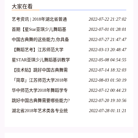
大家在看
艺考资讯 | 2018年湖北省普通
2022-07-22 21:27:02
高校艺术专业招生统一考试大
首期【星Star亚琪少儿舞蹈基
2022-07-01 01:28:01
纲(美术类、舞蹈学类及戏剧与
训】师资班包头站开始报名啦!
中国古典舞的这些能力,你具备
2022-07-27 21:47:47
影视学类)
名额有限!
了吗?
【舞蹈艺考】江苏师范大学
2022-03-13 20:48:47
2018年舞蹈高考专业招生简章
星STAR亚琪少儿舞蹈基训教学
2022-05-08 04:54:55
法第十一期—运城站
【技术贴】跳好中国古典舞需
2022-07-14 18:32:03
要哪些能力?
「简章」江苏师范大学2018年
2022-08-03 01:50:19
艺术类招生简章
华中师范大学2018年舞蹈学专
2022-07-12 00:44:23
业招生简章 报名时间1月22
跳好中国古典舞需要哪些能力?
2022-07-20 19:10:56
日-2月22日
湖北省2018年艺术类各专业统
2022-07-28 01:11:21
考考试内容大纲整理!