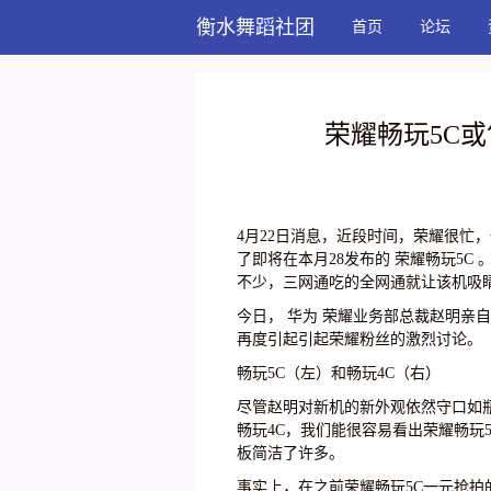
衡水舞蹈社团
首页
论坛
荣耀畅玩5C
4月22日消息，近段时间，荣耀很忙，
了即将在本月28发布的 荣耀畅玩5C
不少，三网通吃的全网通就让该机吸
今日， 华为 荣耀业务部总裁赵明亲
再度引起引起荣耀粉丝的激烈讨论。
畅玩5C（左）和畅玩4C（右）
尽管赵明对新机的新外观依然守口如
畅玩4C，我们能很容易看出荣耀畅玩5
板简洁了许多。
事实上，在之前荣耀畅玩5C一元抢