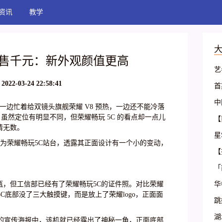
资讯
教学
或售千元：新外观颜值更高
艺
北
2022-03-24 22:58:41
首
业
儿
中
一边忙着给双镜头旗舰荣耀 V8 预热，一边还不能冷落
(
包
力
 。虽然定位有明显不同，但荣耀畅玩 5C 的看点却一点儿
【
戏
额
睛无数。
范
星
自为荣耀畅玩5C站台，透露其正面设计有一个小的变动，
考
基
【
—
古
「
学
瓶，但工信部已经有了荣耀畅玩5C的证件照。对比荣耀
华
C底部没了三大触摸键，而是放上了荣耀logo，正面面
简
舞
跳
报
哪
湖
拍的宣传海报中，该机就已经露出了神秘一角，正面底部