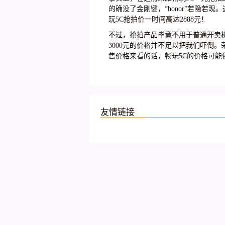
的确没了金刚键，“honor”若隐若
玩5C抢拍价一时间高达2888元！
不过，抢拍产品毕竟不用于普通开卖
3000元的价格并不足以把我们吓倒。
售价格来看的话，畅玩5C的价格可能
友情链接