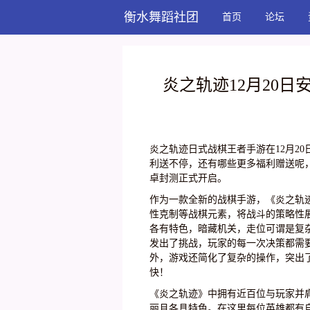
衡水舞蹈社团
首页
论坛
炎之轨迹12月20
炎之轨迹日式战棋王者手游在12月2
利送不停，还有哪些更多福利赠送呢，
卓封测正式开启。
作为一款全新的战棋手游，《炎之轨
性克制等战棋元素，将战斗的策略性
各有特色，暗藏机关，走位可谓是复
发出了挑战，玩家的每一次决策都需
外，游戏还简化了复杂的操作，突出
快！
《炎之轨迹》中拥有近百位与玩家并
丽且各具特色。在这里每位英雄都有