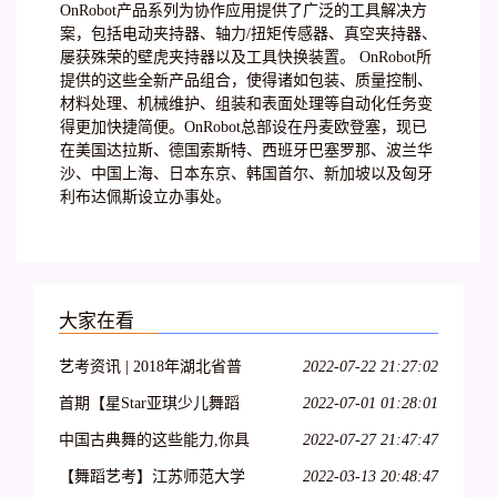
OnRobot产品系列为协作应用提供了广泛的工具解决方
案，包括电动夹持器、轴力/扭矩传感器、真空夹持器、
屡获殊荣的壁虎夹持器以及工具快换装置。 OnRobot所
提供的这些全新产品组合，使得诸如包装、质量控制、
材料处理、机械维护、组装和表面处理等自动化任务变
得更加快捷简便。OnRobot总部设在丹麦欧登塞，现已
在美国达拉斯、德国索斯特、西班牙巴塞罗那、波兰华
沙、中国上海、日本东京、韩国首尔、新加坡以及匈牙
利布达佩斯设立办事处。
大家在看
艺考资讯 | 2018年湖北省普
2022-07-22 21:27:02
通高校艺术专业招生统一考
首期【星Star亚琪少儿舞蹈
2022-07-01 01:28:01
试大纲(美术类、舞蹈学类及
基训】师资班包头站开始报
中国古典舞的这些能力,你具
2022-07-27 21:47:47
戏剧与影视学类)
名啦!名额有限!
备了吗?
【舞蹈艺考】江苏师范大学
2022-03-13 20:48:47