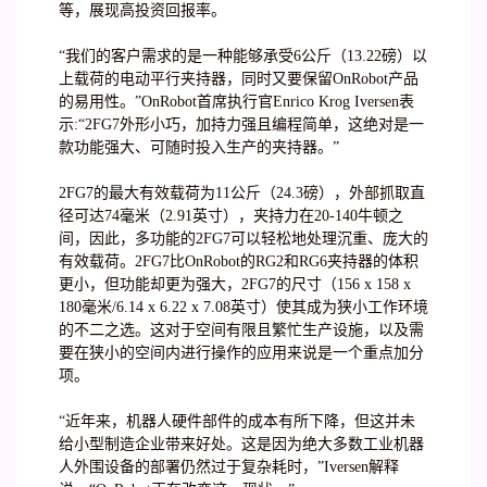
等，展现高投资回报率。
“我们的客户需求的是一种能够承受6公斤（13.22磅）以
上载荷的电动平行夹持器，同时又要保留OnRobot产品
的易用性。”OnRobot首席执行官Enrico Krog Iversen表
示:“2FG7外形小巧，加持力强且编程简单，这绝对是一
款功能强大、可随时投入生产的夹持器。”
2FG7的最大有效载荷为11公斤（24.3磅），外部抓取直
径可达74毫米（2.91英寸），夹持力在20-140牛顿之
间，因此，多功能的2FG7可以轻松地处理沉重、庞大的
有效载荷。2FG7比OnRobot的RG2和RG6夹持器的体积
更小，但功能却更为强大，2FG7的尺寸（156 x 158 x
180毫米/6.14 x 6.22 x 7.08英寸）使其成为狭小工作环境
的不二之选。这对于空间有限且繁忙生产设施，以及需
要在狭小的空间内进行操作的应用来说是一个重点加分
项。
“近年来，机器人硬件部件的成本有所下降，但这并未
给小型制造企业带来好处。这是因为绝大多数工业机器
人外围设备的部署仍然过于复杂耗时，”Iversen解释