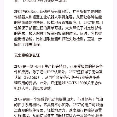
说。“OnRobot正在改变这一现状。”
2FG7与OnRobot系列产品无缝对接，并与所有主要的协
作机器人和轻型工业机器人手臂兼容，从而让各种技能
的制造商能够快速、轻松地设置抓取应用。2FG7的易用
性确保了部署过程的简单可视，大大降低了对定制部件
的需求，极大缩短了投资回报率的时间。同时，它的智
能反馈功能，比如抓取检测和抓取失败检测，更进一步
简化了部署流程。
无尘室检测认证
2FG7是一款可用于生产的夹持器，可承受极端的制造条
件和应用。除了通过IP67认证外，2FG7还获得了无尘室
认证（ISO 5级），从而符合制药和电子行业等许多处
理应用的要求。此外，它还通过ISO/TS 15066关于协作
机器人单元的风险评估。
2FG7是由一个集成的电动机提供动力，与其他基于气动
的抓手系统相比，它具有不小优势。2FG7的用户可以通
过直观的软件界面，轻松地对力、速度和行程控制设置
进行编程。从而使得该夹持器非常适合于高混合/小批量