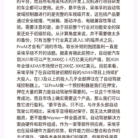
的平台，而且所有用英伟达的开发工况机进行项目研发
的车企都可以使用。此外，綦平告诉，采埃孚的自动驾
驶域控制器进行的是完整的车规级开发，这包括产品要
通过安全碰撞、气候箱、振动冲击、电磁兼容性等试
验。需要注意的是，由于目前整个行业对功能安全的探
索还处于初级阶段。从计算角度来说，并不需要做太多
的备份，只有当整个行业真正进入L3的临界点之后，
ProAI才会有广阔的市场。取长补短的抱团盈利一直是
采埃孚绕不开的话题。据麦肯锡此前预计，自动驶汽车
到2025年可以产生2000亿-1.9万亿美元的产值，到2020
年全球ADAS市场预计在200亿-300亿美元。目前来看，
采埃孚除了在自动驾驶初期阶段的ADAS项目上持续扩
大投入，在L3及以上的投入几乎全部押注在了自动驾驶
域控制器上。“以ProAI做一个预控制器是我们在押宝，
押在大量的算力是自动驾驶所需要的。一旦这个市场培
育成功，而且市场上确实需要这个产品，那么我们可以
靠它进行盈利。”綦平告诉。只不过，与许多头部自动
驾驶公司相比，采埃孚显得相对保守，既无法大肆烧钱
融资，更不能像Waymo一样全面进军。自动驾驶解决方
案由硬件和软件组成，作为一家零部件供应商，采埃孚
也在延续硬件方面的优势，软件能力则以整合和合作的
方式提升。“硬件本身就是我们的强项，但是软件是原