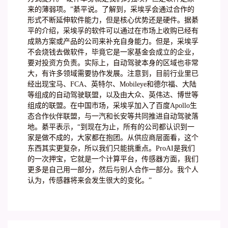
来的薄弱项。”綦平说。了解到，采埃孚会通过合作的
形式不断延伸软件能力，但是核心优势还是硬件。据綦
平的介绍，采埃孚的软件可以通过在市场上收购已经有
成熟方案或产品的公司来补充自身能力。但是，采埃孚
不会烧钱去做软件，毕竟它是一家基金会成立的企业，
要对投资方负责。实际上，自动驾驶本身的区域也非常
大，有许多领域需要协作发展。注意到，目前行业里已
经出现宝马、FCA、英特尔、Mobileye和德尔福、大陆
等组成的自动驾驶联盟，以及由大众、英伟达、博世等
组成的联盟。在中国市场，采埃孚加入了百度Apollo生
态合作伙伴联盟，与一汽和长安等共同推进自动驾驶落
地。綦平表示，“到现在为止，所有的公司都认识到一
家是做不成的，大家都在抱团。从供应商层面看，这个
东西其实更复杂，所以我们只能挑重点。ProAI是我们
的一次押宝，它就是一个计算平台，传感器方面，我们
更多是自己用一部分，然后与别人合作一部分。我个人
认为，传感器将来会发生很大的变化。”