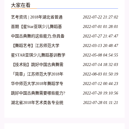
大家在看
艺考资讯 | 2018年湖北省普通
2022-07-22 21:27:02
高校艺术专业招生统一考试大
首期【星Star亚琪少儿舞蹈基
2022-07-01 01:28:01
纲(美术类、舞蹈学类及戏剧与
训】师资班包头站开始报名啦!
中国古典舞的这些能力,你具备
2022-07-27 21:47:47
影视学类)
名额有限!
了吗?
【舞蹈艺考】江苏师范大学
2022-03-13 20:48:47
2018年舞蹈高考专业招生简章
星STAR亚琪少儿舞蹈基训教学
2022-05-08 04:54:55
法第十一期—运城站
【技术贴】跳好中国古典舞需
2022-07-14 18:32:03
要哪些能力?
「简章」江苏师范大学2018年
2022-08-03 01:50:19
艺术类招生简章
华中师范大学2018年舞蹈学专
2022-07-12 00:44:23
业招生简章 报名时间1月22
跳好中国古典舞需要哪些能力?
2022-07-20 19:10:56
日-2月22日
湖北省2018年艺术类各专业统
2022-07-28 01:11:21
考考试内容大纲整理!