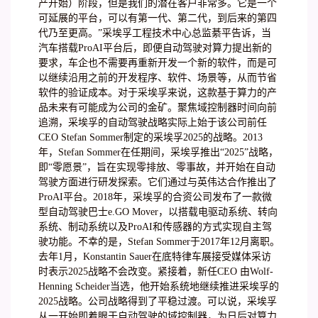
产开始）阶段，但是我们的潜在客户非常多。它是一个
可延展的平台，可以有第一代、第二代，到后来的第四
代乃至更高。”采埃孚工程技术中心总监綦平告诉，当
汽车搭载ProAI平台后，即便自动驾驶对算力提出新的
要求，车企也不需要再重新开发一个新的软件，而是可
以继续沿用之前的开发程序、软件、场景等，从而节省
软件的验证成本。对于采埃孚来说，这款基于算力的产
品未来有可能成为公司的金矿。聚焦域控制器时间向前
追溯，采埃孚的自动驾驶战略实际上始于该公司前任
CEO Stefan Sommer制定的采埃孚2025的战略。2013
年，Stefan Sommer在任期间，采埃孚推出“2025”战略，
即“零愿景”，旨在实现零排放、零事故，并开始在自动
驾驶方面进行研发探索。它们通过与英伟达合作推出了
ProAI平台。2018年，采埃孚的合资公司发布了一款微
型自动驾驶巴士e.GO Mover，以搭载电驱动系统、转向
系统、制动系统以及ProAI和传感器的方式实现自主驾
驶功能。不幸的是，Stefan Sommer于2017年12月离职。
去年1月，Konstantin Sauer在底特律车展接受媒体采访
时表示2025战略不会改变。紧接着，新任CEO 由Wolf-
Henning Scheider当选，他开始系统地继续推进采埃孚的
2025战略。公司战略得到了平稳过渡。可以说，采埃孚
从一开始即着眼于自动驾驶的域控制器，为日后对算力