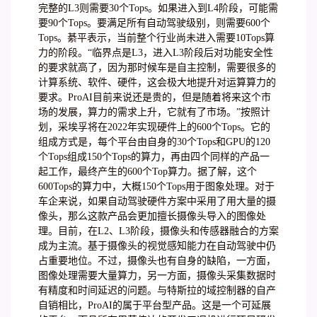
完整的L3则需要30个Tops。如果进入到L4阶段，可能需
要90个Tops。要满足所有自动驾驶级别，则需要600个
Tops。綦平表示，当前整个行业尚未进入需要10Tops算
力的阶段。“临界点是L3，进入L3阶段后对功能安全性
的要求就高了，因为那时候车是自主控制，需要很多的
计算系统、软件、硬件，这会极大地提升对运算算力的
要求。ProAI目前来说还是贵的，但是随着将来这个市
场的发展，算力的需求上升，它就有了市场。”按照计
划，采埃孚将在2022年实现硬件上的600个Tops。它的
组成方式是，每个平台由自身的30个Tops和GPU的120
个Tops组成150个Tops的算力，再由四个同样的产品一
起工作，最终产生的600个Top算力。据了解，这个
600Tops的算力中，大概150个Tops用于图象处理。对于
车企来说，如果自动驾驶硬件方案中采用了用大量的摄
像头，那么这款产品会更加擅长摄像头导入的图像处
理。目前，在L2、L3阶段，摄像头和传感器融合的方案
成为主流。基于摄像头的视觉感知能力在自动驾驶中仍
占重要地位。不过，摄像头也有自身的缺陷，一方面，
图像处理需要大量算力，另一方面，摄像头采集数据时
有精度和时间延迟的问题。与特斯拉的域控制器的自产
自销相比，ProAI的属于平台型产品。这是一个可延展