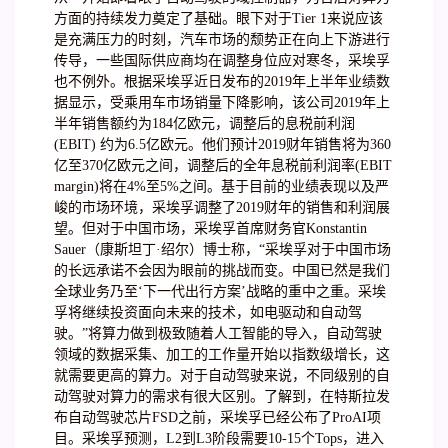
方面的持续发力奠定了基础。眼下对于Tier 1来说应该
是充满压力的时刻，汽车市场的颓势正在向上下游进行
传导，一些国际供应商均在调整身位应对寒冬，采埃孚
也不例外。根据采埃孚近日发布的2019年上半年业绩数
据显示，受乘用车市场销量下降影响，该公司2019年上
半年销售额约为184亿欧元，调整后的息税前利润
(EBIT) 约为6.5亿欧元。他们预计2019财年销售将为360
亿至370亿欧元之间，调整后的全年息税前利润率(EBIT
margin)将在4%至5%之间。基于目前的业绩表现以及严
峻的市场环境，采埃孚调整了2019财年的销售和利润展
望。但对于中国市场，采埃孚首席财务官Konstantin
Sauer（康斯坦丁·绍尔）博士称，“采埃孚对于中国市场
的长远承诺不会因为眼前的挑战而变。中国已然是我们
全球业务乃至‘下一代出行方案’战略的重中之重。采埃
孚将继续投资面向未来的技术，如电驱动和自动驾
驶。”将算力做到极致随着人工智能的导入，自动驾驶
领域的数据采集、加工的工作量开始以指数级增长，这
就需要更高的算力。对于自动驾驶来说，不同级别的自
动驾驶对算力的需求有很大区别。了解到，在特斯拉发
布自动驾驶芯片FSD之前，采埃孚已经公布了ProAI项
目。采埃孚预测，L2到L3阶段需要10-15个Tops，进入