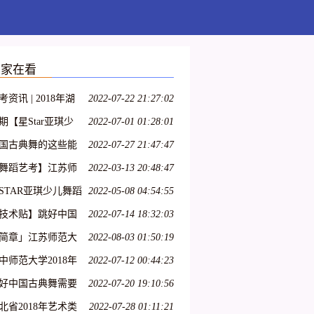
大家在看
考资讯 | 2018年湖
2022-07-22 21:27:02
省普通高校艺术专
期【星Star亚琪少
2022-07-01 01:28:01
招生统一考试大纲
舞蹈基训】师资班
国古典舞的这些能
2022-07-27 21:47:47
美术类、舞蹈学类及
头站开始报名啦!名
,你具备了吗?
舞蹈艺考】江苏师
2022-03-13 20:48:47
剧与影视学类)
有限!
大学2018年舞蹈高
STAR亚琪少儿舞蹈
2022-05-08 04:54:55
专业招生简章
训教学法第十一期
技术贴】跳好中国
2022-07-14 18:32:03
运城站
典舞需要哪些能力?
简章」江苏师范大
2022-08-03 01:50:19
2018年艺术类招生
中师范大学2018年
2022-07-12 00:44:23
章
蹈学专业招生简章
好中国古典舞需要
2022-07-20 19:10:56
名时间1月22日-2月
些能力?
北省2018年艺术类
2022-07-28 01:11:21