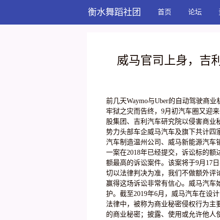
衡水舞蹈社团
首页
论坛
威马官司上身，吉利
前几天Waymo与Uber的自动驾驶商业
牢狱之灾而告终，9月初汽车圈又迎
股集团、吉利汽车研究院以侵害商业
势力头部车企威马汽车及旗下共计四
汽车制造温州公司、威马新能源汽车
一案在2018年已经提交，诉讼标的
额最高的诉讼案件。该案将于9月17
切以法律判决为准，我们不做额外评论
赢得这场诉讼非常有信心。威马汽车
护。截至2019年6月，威马汽车在设
法律中，被称为商业秘密侵权行为主
的商业秘密；披露、使用或允许他人