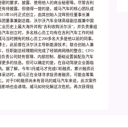
2
秘密的要求，披露、使用他人的商业秘密等。尽管吉利
各
还有待披露，但值得一提的是，威马汽车的核心团队成
大
015年10月正式创立，由其创始人沈晖担任董事长兼
股集团董事兼副总裁、沃尔沃汽车全球高级副总裁兼中国
业历史上最大海外并购“吉利收购沃尔沃”，并负责重组
马汽车创立时，多名核心员工均有在吉利汽车工作的经
威马当时拥有的核心员工200多名大多是他以前的同事。
博士，此前曾在沃尔沃主导新能源技术；联合创始人兼
汽车，任职副总经理期间完成了经销商网络的整合；CFO
面负责公司财务管理、内部控制、基础设置装配及汽车
得更多的信息。但可以确定的是，在自动驾驶企业面临
响。据了解，今年3月威马才完成C轮融资，累计融资近
媒体采访时，威马正在全球寻求投资者融资，可能会筹集
主。对于D轮融资尚未有音讯的威马汽车来说，此次案件
面影响也会递增。威马如何化解这次危机，再次获得投