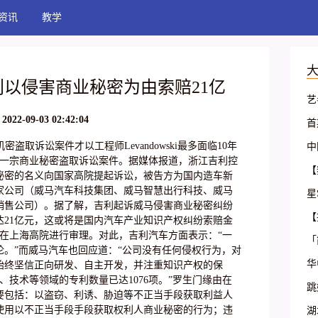
资讯
教学
以侵害商业秘密为由索赔21亿
艺
北
2022-09-03 02:42:04
首
业
儿
机密盗取诉讼案件才以工程师Levandowski最多面临10年
中
(
来一宗商业秘密盗取诉讼案件。据媒体报道，浙江吉利控
包
力
【
秘密的名义向国家高院提起诉讼，被告方为国内造车新
戏
额
范
家公司（威马汽车科技集团、威马智慧出行科技、威马
星
销售公司）。据了解，吉利起诉威马侵害商业秘密纠纷
考
基
【
额达21亿元，这或将是国内汽车产业知识产权纠纷索赔金
—
日在上海高院进行审理。对此，吉利汽车方面表示：“一
古
「
。”而威马汽车也回应道：“公司没有任何侵权行为，对
学
华
始终坚信正向研发、自主开发，并注重知识产权的保
简
计、技术等领域的专利数量已达1076项。”罗生门缘由在
舞
跳
要包括：以盗窃、利诱、胁迫等不正当手段获取利益人
报
哪
使用以不正当手段手段获取权利人商业秘密的行为；违
湖