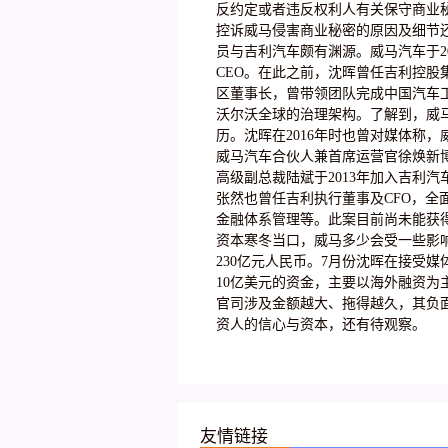
反约定或者违反权利人有关保守商业
控诉威马侵害商业秘密的原因及细节
员与吉利汽车颇有渊源。威马汽车于2
CEO。在此之前，沈晖曾任吉利控
区董事长，曾带领团队完成中国汽车工
沃尔沃全球的治理架构。了解到，威
历。沈晖在2016年时也曾对媒体称，
威马汽车合伙人兼首席运营官徐焕新
高级副总裁陆斌于2013年加入吉利
张然也曾任吉利执行董事及CFO，全
金融体系管理等。此案目前尚未能获
资本寒冬当口，威马多少会受一些影
230亿元人民币。7月份沈晖在接受
10亿美元的资金，主要以海外融资为
官司涉及金额越大、拖得越久，其负
资人的信心与资本，还有待观察。
友情链接