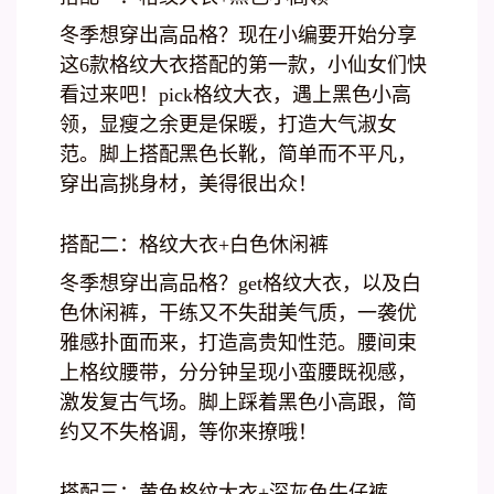
冬季想穿出高品格？现在小编要开始分享
这6款格纹大衣搭配的第一款，小仙女们快
看过来吧！pick格纹大衣，遇上黑色小高
领，显瘦之余更是保暖，打造大气淑女
范。脚上搭配黑色长靴，简单而不平凡，
穿出高挑身材，美得很出众！
搭配二：格纹大衣+白色休闲裤
冬季想穿出高品格？get格纹大衣，以及白
色休闲裤，干练又不失甜美气质，一袭优
雅感扑面而来，打造高贵知性范。腰间束
上格纹腰带，分分钟呈现小蛮腰既视感，
激发复古气场。脚上踩着黑色小高跟，简
约又不失格调，等你来撩哦！
搭配三：黄色格纹大衣+深灰色牛仔裤