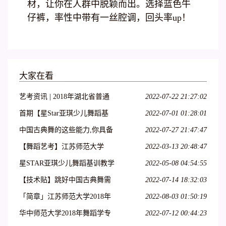
材，让你在人群中脱颖而出。选择蓝色牛
仔裤，率性中带有一丝腔调，回头率up！
大家在看
艺考资讯 | 2018年湖北省普通
2022-07-22 21:27:02
高校艺术专业招生统一考试大
首期【星Star亚琪少儿舞蹈基
2022-07-01 01:28:01
纲(美术类、舞蹈学类及戏剧与
训】师资班包头站开始报名啦!
中国古典舞的这些能力,你具备
2022-07-27 21:47:47
影视学类)
名额有限!
了吗?
【舞蹈艺考】江苏师范大学
2022-03-13 20:48:47
2018年舞蹈高考专业招生简章
星STAR亚琪少儿舞蹈基训教学
2022-05-08 04:54:55
法第十一期—运城站
【技术贴】跳好中国古典舞需
2022-07-14 18:32:03
要哪些能力?
「简章」江苏师范大学2018年
2022-08-03 01:50:19
艺术类招生简章
华中师范大学2018年舞蹈学专
2022-07-12 00:44:23