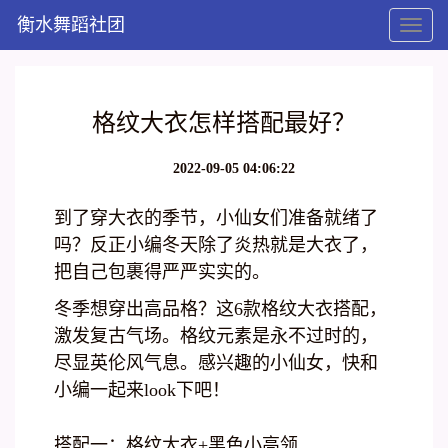
衡水舞蹈社团
Toggl
naviga
格纹大衣怎样搭配最好？
2022-09-05 04:06:22
到了穿大衣的季节，小仙女们准备就绪了
吗？反正小编冬天除了炎热就是大衣了，
把自己包裹得严严实实的。
冬季想穿出高品格？这6款格纹大衣搭配，
激发复古气场。格纹元素是永不过时的，
尽显英伦风气息。感兴趣的小仙女，快和
小编一起来look下吧！
搭配一：格纹大衣+黑色小高领