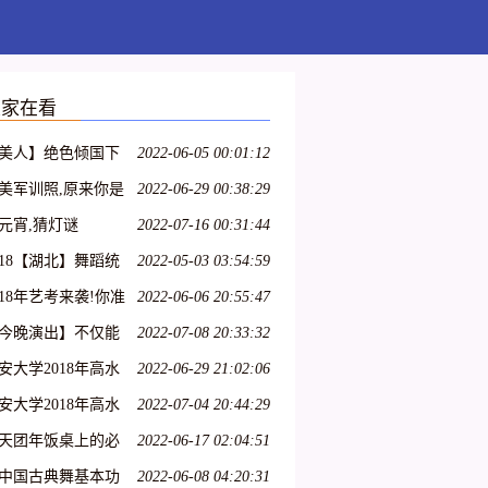
大家在看
美人】绝色倾国下
2022-06-05 00:01:12
:汉宫飞燕;貂蝉离
美军训照,原来你是
2022-06-29 00:38:29
;玉体横沉;贵妃醉
样的大一萌妹子
元宵,猜灯谜
2022-07-16 00:31:44
;冲冠一怒为红颜
018【湖北】舞蹈统
2022-05-03 03:54:59
考纲!
018年艺考来袭!你准
2022-06-06 20:55:47
好了吗?
今晚演出】不仅能
2022-07-08 20:33:32
到连续32个单腿转~
安大学2018年高水
2022-06-29 21:02:06
艺术团招生简章
安大学2018年高水
2022-07-04 20:44:29
艺术团招生简章丨
天团年饭桌上的必
2022-06-17 02:04:51
8特长生
:一起猜灯谜,欢欢喜
中国古典舞基本功
2022-06-08 04:20:31