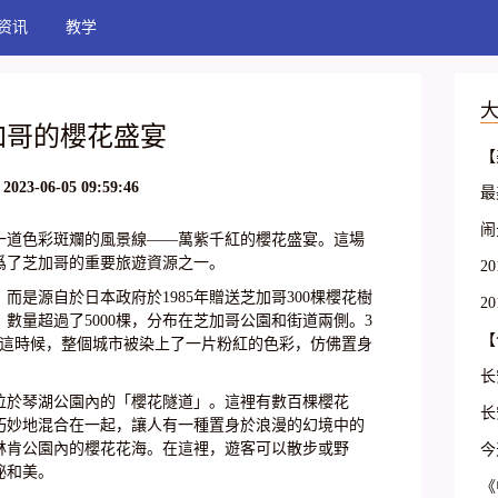
资讯
教学
加哥的櫻花盛宴
【
篇
2023-06-05 09:59:46
最
间
这
闹
一道色彩斑斕的風景線——萬紫千紅的櫻花盛宴。這場
酒
爲了芝加哥的重要旅遊資源之一。
2
考
是源自於日本政府於1985年贈送芝加哥300棵櫻花樹
2
數量超過了5000棵，分布在芝加哥公園和街道兩側。3
备
【
，這時候，整個城市被染上了一片粉紅的色彩，仿佛置身
看
长
位於琴湖公園內的「櫻花隧道」。這裡有數百棵櫻花
平
长
巧妙地混合在一起，讓人有一種置身於浪漫的幻境中的
平
林肯公園內的櫻花花海。在這裡，遊客可以散步或野
今
祕和美。
1
备
《