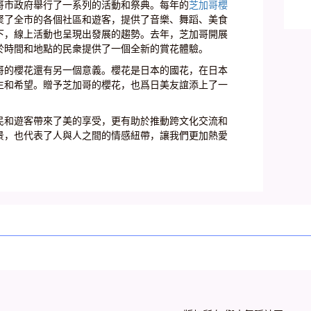
哥市政府舉行了一系列的活動和祭典。每年的
芝加哥櫻
喜
训
聚了全市的各個社區和遊客，提供了音樂、舞蹈、美食
-
下，線上活動也呈現出發展的趨勢。去年，芝加哥開展
於時間和地點的民衆提供了一個全新的賞花體驗。
析
哥的櫻花還有另一個意義。櫻花是日本的國花，在日本
生和希望。贈予芝加哥的櫻花，也爲日美友誼添上了一
民和遊客帶來了美的享受，更有助於推動跨文化交流和
景，也代表了人與人之間的情感紐帶，讓我們更加熱愛