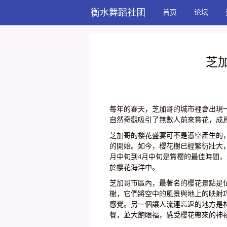
衡水舞蹈社团
首页
论坛
芝
每年的春天，芝加哥的城市裡會出現
自然奇觀吸引了無數人前來賞花，成
芝加哥的櫻花盛宴可不是憑空產生的，而
的開始。如今，櫻花樹已經繁衍壯大，
月中旬到4月中旬是賞櫻的最佳時間
於櫻花海洋中。
芝加哥市區內，最著名的櫻花景點是
樹，它們將空中的風景與地上的映射
感覺。另一個讓人流連忘返的地方是
餐，並大飽眼福，感受櫻花帶來的神