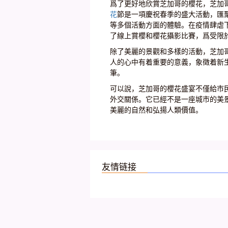
爲了更好地欣賞芝加哥的櫻花，芝加
花
節是一項慶祝春季的盛大活動，匯
等多個活動方面的體驗。在疫情肆虐
了線上賞櫻和櫻花攝影比賽，爲受限
除了美麗的景觀和多樣的活動，芝加
人的心中有着重要的意義，象徵着新
筆。
可以說，芝加哥的櫻花盛宴不僅給市
外交關係。它已經不是一座城市的美
美麗的自然和弘揚人類價值。
友情链接