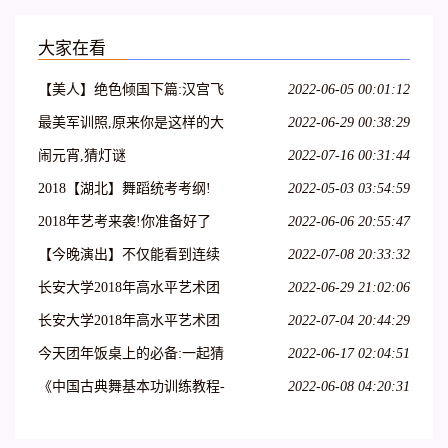
大家在看
【美人】绝色倾国下篇:汉宫飞
2022-06-05 00:01:12
燕;貂蝉离间;玉体横沉;贵妃醉
最美军训照,原来你是这样的大
2022-06-29 00:38:29
酒;冲冠一怒为红颜
一萌妹子
闹元宵,猜灯谜
2022-07-16 00:31:44
2018【湖北】舞蹈统考考纲!
2022-05-03 03:54:59
2018年艺考来袭!你准备好了
2022-06-06 20:55:47
吗?
【今晚演出】不仅能看到连续
2022-07-08 20:33:32
32个单腿转~
长安大学2018年高水平艺术团
2022-06-29 21:02:06
招生简章
长安大学2018年高水平艺术团
2022-07-04 20:44:29
招生简章丨18特长生
今天团年饭桌上的必备:一起猜
2022-06-17 02:04:51
灯谜,欢欢喜喜闹元宵
《中国古典舞基本功训练教程-
2022-06-08 04:20:31
-跳跃(2)》--大学女班.展示与
解析.NO10