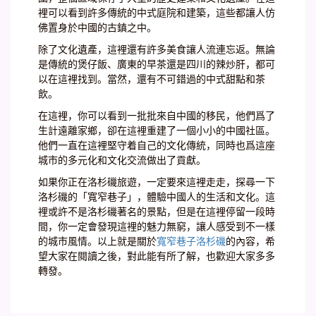
裡可以看到許多傳統的中式庭院和建築，這些都讓人仿
佛置身於中國的古鎮之中。
除了文化遺產，這裡還有許多美食讓人流連忘返。無論
是傳統的煲仔飯、廣東的早茶還是四川的辣炒肝，都可
以在這裡找到。當然，還有不可錯過的中式甜點和茶
飲。
在這裡，你可以看到一批批來自中國的移民，他們爲了
生計遠離家鄉，卻在這裡重建了一個小小的中國社區。
他們一直在這裡堅守着自己的文化傳統，同時也爲這座
城市的多元化和文化交流做出了貢獻。
如果你正在洛杉磯旅遊，一定要來這裡走走，探尋一下
洛杉磯的「寬窄巷子」，體驗中國人的生活和文化。這
裡或許不是洛杉磯著名的景點，但是在這裡停留一段時
間，你一定會發現這裡的魅力無窮，讓人感受到不一樣
的城市風情。以上就是關於
寬窄巷子洛杉磯
的內容，希
望大家在閱讀之後，對此能有所了解，也歡迎大家多多
轉發。