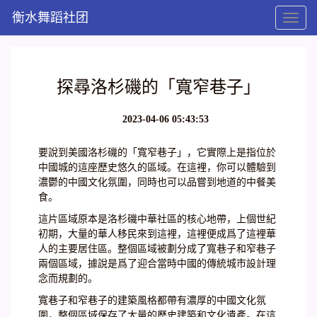
衡水舞蹈社团
Toggl
naviga
探尋洛杉磯的「寬窄巷子」
2023-04-06 05:43:53
要說到美國洛杉磯的「寬窄巷子」，它實際上是指位於
中國城的這座歷史悠久的區域。在這裡，你可以體驗到
濃鬱的中國文化氛圍，同時也可以品嘗到地道的中餐美
食。
這片區域原本是洛杉磯中華社區的核心地帶，上個世紀
初期，大量的華人移民來到這裡，這裡便成爲了這裡華
人的主要居住區。整個區域被劃分成了寬巷子和窄巷子
兩個區域，據說是爲了迎合當時中國的傳統城市設計理
念而規劃的。
寬巷子和窄巷子的建築風格都帶有濃厚的中國文化氛
圍，整個區域保存了大量的歷史建築和文化遺產。在這