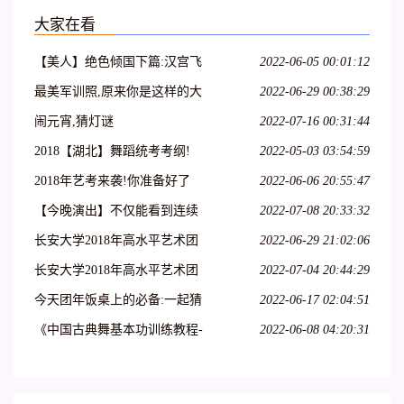
大家在看
【美人】绝色倾国下篇:汉宫飞
2022-06-05 00:01:12
燕;貂蝉离间;玉体横沉;贵妃醉
最美军训照,原来你是这样的大
2022-06-29 00:38:29
酒;冲冠一怒为红颜
一萌妹子
闹元宵,猜灯谜
2022-07-16 00:31:44
2018【湖北】舞蹈统考考纲!
2022-05-03 03:54:59
2018年艺考来袭!你准备好了
2022-06-06 20:55:47
吗?
【今晚演出】不仅能看到连续
2022-07-08 20:33:32
32个单腿转~
长安大学2018年高水平艺术团
2022-06-29 21:02:06
招生简章
长安大学2018年高水平艺术团
2022-07-04 20:44:29
招生简章丨18特长生
今天团年饭桌上的必备:一起猜
2022-06-17 02:04:51
灯谜,欢欢喜喜闹元宵
《中国古典舞基本功训练教程-
2022-06-08 04:20:31
-跳跃(2)》--大学女班.展示与
解析.NO10