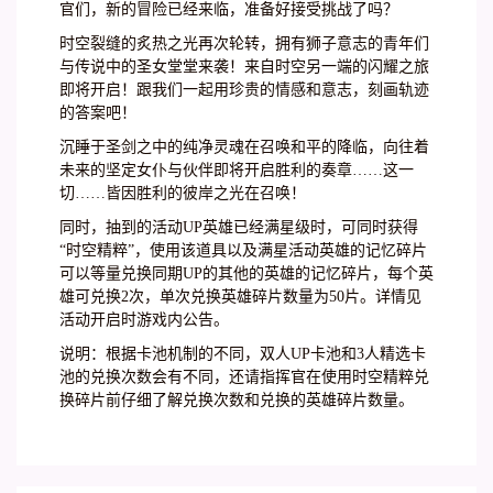
官们，新的冒险已经来临，准备好接受挑战了吗？
时空裂缝的炙热之光再次轮转，拥有狮子意志的青年们
与传说中的圣女堂堂来袭！来自时空另一端的闪耀之旅
即将开启！跟我们一起用珍贵的情感和意志，刻画轨迹
的答案吧！
沉睡于圣剑之中的纯净灵魂在召唤和平的降临，向往着
未来的坚定女仆与伙伴即将开启胜利的奏章……这一
切……皆因胜利的彼岸之光在召唤！
同时，抽到的活动UP英雄已经满星级时，可同时获得
“时空精粹”，使用该道具以及满星活动英雄的记忆碎片
可以等量兑换同期UP的其他的英雄的记忆碎片，每个英
雄可兑换2次，单次兑换英雄碎片数量为50片。详情见
活动开启时游戏内公告。
说明：根据卡池机制的不同，双人UP卡池和3人精选卡
池的兑换次数会有不同，还请指挥官在使用时空精粹兑
换碎片前仔细了解兑换次数和兑换的英雄碎片数量。