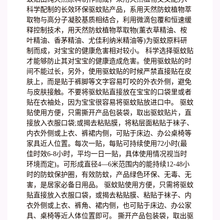
科学配制的长效环保驱蚊贴产品，系用天然防蚊植物萃
取物与高分子凝胶基质相结合，利用微滴包覆和恒速缓
释控制技术，用天然防蚊植物萃取物(薰衣草精油、桉
叶精油、香茅精油、尤佳利纳米精油等)为驱蚊原料研
制而成，对宝宝的健康危害相对较小。 科学选择驱蚊贴
才能够防止其对宝宝的健康造成危害。使用驱蚊贴的时
间不能过长，另外，使用驱蚊贴的时候严禁直接贴在皮
肤上，而是贴于裤脚等文字容易叮咬的外衣外侧，避免
与皮肤接触。不要将驱蚊贴直接放在宝宝的口袋里或者
贴在衣袖处，因为宝宝很容易将驱蚊贴放进口中。 驱蚊
贴使用方便，只需撕开产品包装袋，取出驱蚊贴片，直
接放入衣服口袋;或揭去粘贴膜，将粘层面粘贴于袜子、
内衣外侧或上衣、裤裙内侧，可贴于床边、办公桌椅等
家具近人位置。每次一贴，每贴可持续使用72小时(最
佳时效6-8小时，平均一日一贴，具体使用情况视当时
环境而定)。可形成直径4—6米范围内的能持续12-48小
时的防蚊保护圈，有效防蚊，产品绿色环保、无毒、无
害，是居家必备日用品。 驱蚊贴使用方便，只需将驱蚊
贴直接放入衣服口袋，或揭去粘贴膜、粘贴于袜子、内
衣外侧或上衣、裤角、裙内侧，也可贴于床边、办公家
具、桌椅等近人体位置即可。 撕开产品包装袋，取出驱