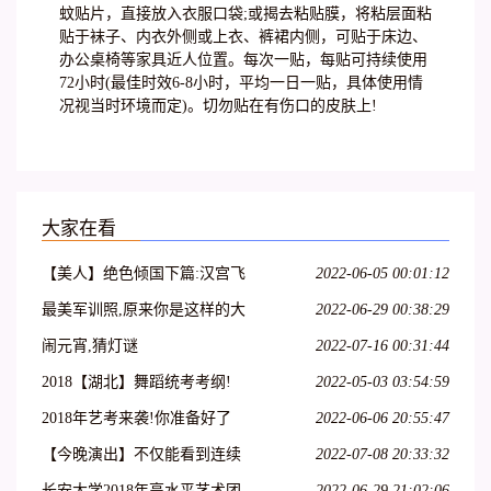
蚊贴片，直接放入衣服口袋;或揭去粘贴膜，将粘层面粘
贴于袜子、内衣外侧或上衣、裤裙内侧，可贴于床边、
办公桌椅等家具近人位置。每次一贴，每贴可持续使用
72小时(最佳时效6-8小时，平均一日一贴，具体使用情
况视当时环境而定)。切勿贴在有伤口的皮肤上!
大家在看
【美人】绝色倾国下篇:汉宫飞
2022-06-05 00:01:12
燕;貂蝉离间;玉体横沉;贵妃醉
最美军训照,原来你是这样的大
2022-06-29 00:38:29
酒;冲冠一怒为红颜
一萌妹子
闹元宵,猜灯谜
2022-07-16 00:31:44
2018【湖北】舞蹈统考考纲!
2022-05-03 03:54:59
2018年艺考来袭!你准备好了
2022-06-06 20:55:47
吗?
【今晚演出】不仅能看到连续
2022-07-08 20:33:32
32个单腿转~
长安大学2018年高水平艺术团
2022-06-29 21:02:06