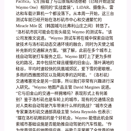
Pacifica，它们搭载了与山景城和钱德勒（已经开始运营
Waymo One）相同的“实战套装”，LiDAR、摄像头、雷
达和车载计算机一个都没落下。从本周一开始，这三台
测试车就已经开始在洛杉矶市中心和交通繁忙的
Miracle Mile 区（韩国城与比弗利山庄之间）转悠了。
“洛杉矶市民可能会在街头碰见 Waymo 的测试车。”该
公司发推文说道。“Waymo 测试车将在城中探索自动驾
驶技术与洛杉矶动态交通环境的融合，同时为天使之城
补充新的交通解决方案。”据了解，此前在多个城市上
线自动驾驶打车服务之后，Waymo 就盯上了更为多样
化的路况，其中包括忙碌且缓慢的旧金山，落叶满地的
硅谷，平均时速较快的凤凰城郊区，爱下雪的密歇根，
多雨的西雅图郊区以及飓风季的迈阿密。“（洛杉矶）
交通堵塞完全是另一回事，所以我们非常有兴趣进行深
入研究。”Waymo 地图产品主管 David Margines 说道。
“它与旧金山的交通一样拥堵吗？表现形式上有何差
别？鉴于洛杉矶也是车轮上的城市，现有的交通情况会
对人类和自动驾驶汽车带来什么样的挑战？”城市交通
专家兼洛杉矶交通部高级主管 Seleta Reynolds 也表示：
“摆在洛杉矶眼前的是个好机会，Waymo 能借此机会探
索城市基础设施是否能助推自动驾驶的汽车性能。”作
为世界领先的地图供应商，谷歌几乎掌握了全世界的地