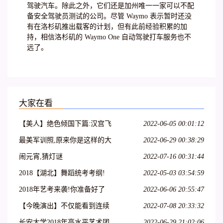
驾驶汽车。除此之外，它们还是加州唯一一家可以不配
备安全驾驶员测试的公司。尽管 Waymo 表示暂时还没
有在洛杉矶推出载客的计划，但有此前经验积累的加
持，相信洛杉矶的 Waymo One 自动驾驶打车服务也不
远了。
大家在看
【美人】绝色倾国下篇:汉宫飞
2022-06-05 00:01:12
燕;貂蝉离间;玉体横沉;贵妃醉
最美军训照,原来你是这样的大
2022-06-29 00:38:29
酒;冲冠一怒为红颜
一萌妹子
闹元宵,猜灯谜
2022-07-16 00:31:44
2018【湖北】舞蹈统考考纲!
2022-05-03 03:54:59
2018年艺考来袭!你准备好了
2022-06-06 20:55:47
吗?
【今晚演出】不仅能看到连续
2022-07-08 20:33:32
32个单腿转~
长安大学2018年高水平艺术团
2022-06-29 21:02:06