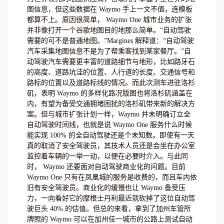
图信息，但这些数据在 Waymo 手上一文不值，连模板
都算不上。原因很简单， Waymo One 城市业务的扩张
并非像打开一个谷歌地图目的地那么简单。“自动驾驶
需要的可不是普通地图。”Margines 解释道：“自动驾驶
汽车采集地图信息不是为了帮乘客找到某家餐厅。”自
动驾驶汽车需要更丰富的道路细节与地形，比如路牙石
的高度、道路坑洼的位置、人行道的长度、交通信号和
路标的位置以及道路标线的情况。而此次测车进驻洛杉
矶，表明 Waymo 的多样化路况版图也将洛杉矶涵盖在
内，有望为备受交通拥堵困扰的洛杉矶带来新的解决方
案。但与城市扩张计划一样，Waymo 并未明确订立全
自动驾驶时间线，也就是说 Waymo One 服务什么时候
能实现 100% 的全自动驾驶还是个未知数。即使有一天
真的取消了安全驾驶员，其技术人员还是会坐在办公室
监控着车辆的一举一动，以便在必要时介入。与此同
时， Waymo 还要面对自动驾驶商业化的问题。目前
Waymo One 只有在凤凰城的服务是收费的，而且车内依
旧有安全驾驶员。商业化的缓慢也让 Waymo 备受压
力，一向看好它的摩根士丹利最近就砍掉了这位自动驾
驶巨头 40% 的估值。但总的来看，拿到了加州车管所
牌照的 Waymo 可以在加州任一城市的公路上测试自动