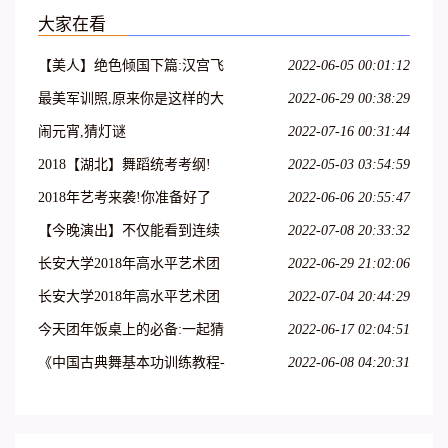
大家在看
【美人】绝色倾国下篇:汉宫飞
2022-06-05 00:01:12
燕;貂蝉离间;玉体横沉;贵妃醉
最美军训照,原来你是这样的大
2022-06-29 00:38:29
酒;冲冠一怒为红颜
一萌妹子
闹元宵,猜灯谜
2022-07-16 00:31:44
2018【湖北】舞蹈统考考纲!
2022-05-03 03:54:59
2018年艺考来袭!你准备好了
2022-06-06 20:55:47
吗?
【今晚演出】不仅能看到连续
2022-07-08 20:33:32
32个单腿转~
长安大学2018年高水平艺术团
2022-06-29 21:02:06
招生简章
长安大学2018年高水平艺术团
2022-07-04 20:44:29
招生简章丨18特长生
今天团年饭桌上的必备:一起猜
2022-06-17 02:04:51
灯谜,欢欢喜喜闹元宵
《中国古典舞基本功训练教程-
2022-06-08 04:20:31
-跳跃(2)》--大学女班.展示与
解析.NO10