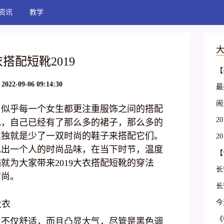
资讯
教学
搭配短靴2019
【
篇
2022-09-06 09:14:30
最
间
这
闹
，似乎每一个女生都更注重服饰之间的搭配
酒
2
现，自己已经有了那么多的裙子，那么多的
考
唯独就是少了一双时尚的鞋子来搭配它们。
2
现出一个人的时尚品味，在当下时节，温度
备
【
就为大家带来2019大衣搭配短靴的穿法
看
长
时尚。
平
长
平
今
大衣
1
备
《
上不仅舒适，而且凸显大气，尽管是黑色调