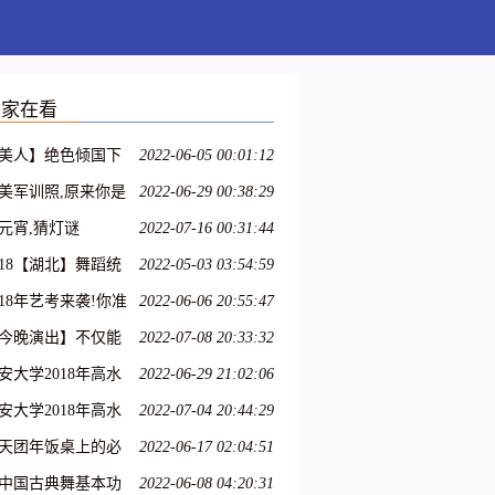
大家在看
美人】绝色倾国下
2022-06-05 00:01:12
:汉宫飞燕;貂蝉离
美军训照,原来你是
2022-06-29 00:38:29
;玉体横沉;贵妃醉
样的大一萌妹子
元宵,猜灯谜
2022-07-16 00:31:44
;冲冠一怒为红颜
018【湖北】舞蹈统
2022-05-03 03:54:59
考纲!
018年艺考来袭!你准
2022-06-06 20:55:47
好了吗?
今晚演出】不仅能
2022-07-08 20:33:32
到连续32个单腿转~
安大学2018年高水
2022-06-29 21:02:06
艺术团招生简章
安大学2018年高水
2022-07-04 20:44:29
艺术团招生简章丨
天团年饭桌上的必
2022-06-17 02:04:51
8特长生
:一起猜灯谜,欢欢喜
中国古典舞基本功
2022-06-08 04:20:31