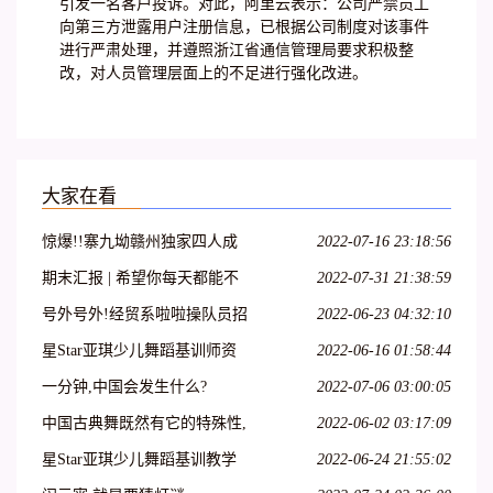
引发一名客户投诉。对此，阿里云表示：公司严禁员工
向第三方泄露用户注册信息，已根据公司制度对该事件
进行严肃处理，并遵照浙江省通信管理局要求积极整
改，对人员管理层面上的不足进行强化改进。
大家在看
惊爆!!寨九坳赣州独家四人成
2022-07-16 23:18:56
团天天发!!!
期末汇报 | 希望你每天都能不
2022-07-31 21:38:59
愧芳华地起舞
号外号外!经贸系啦啦操队员招
2022-06-23 04:32:10
募开始啦!
星Star亚琪少儿舞蹈基训师资
2022-06-16 01:58:44
班在吕梁爱艺开课啦!
一分钟,中国会发生什么?
2022-07-06 03:00:05
中国古典舞既然有它的特殊性,
2022-06-02 03:17:09
那么,古典舞演员就必须具备表
星Star亚琪少儿舞蹈基训教学
2022-06-24 21:55:02
演古典舞的特殊能力
法师资班第二十七期—呼和浩