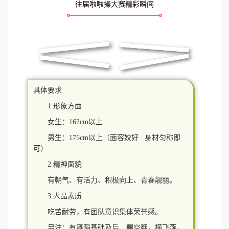
往届啦啦操大赛精彩瞬间
具体要求
1.形象方面
女生：162cm以上
男生：175cm以上（
面容姣好 身材匀称即
可）
2.精神面貌
有朝气、有活力、积极向上、青春靓丽。
3.人品素质
吃苦耐劳，有团队意识集体荣誉感。
另注：有舞蹈基础及后、侧空翻，横飞燕，