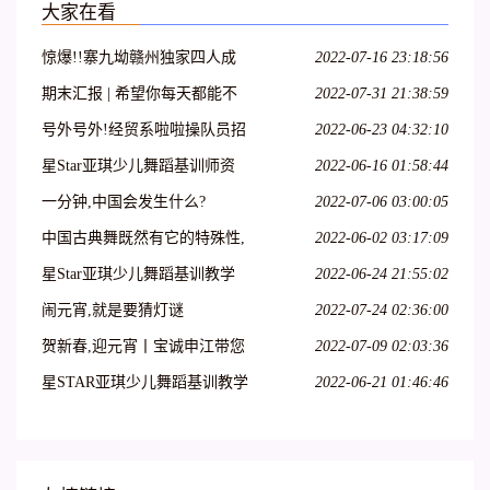
大家在看
惊爆!!寨九坳赣州独家四人成
2022-07-16 23:18:56
团天天发!!!
期末汇报 | 希望你每天都能不
2022-07-31 21:38:59
愧芳华地起舞
号外号外!经贸系啦啦操队员招
2022-06-23 04:32:10
募开始啦!
星Star亚琪少儿舞蹈基训师资
2022-06-16 01:58:44
班在吕梁爱艺开课啦!
一分钟,中国会发生什么?
2022-07-06 03:00:05
中国古典舞既然有它的特殊性,
2022-06-02 03:17:09
那么,古典舞演员就必须具备表
星Star亚琪少儿舞蹈基训教学
2022-06-24 21:55:02
演古典舞的特殊能力
法师资班第二十七期—呼和浩
闹元宵,就是要猜灯谜
2022-07-24 02:36:00
特站
贺新春,迎元宵丨宝诚申江带您
2022-07-09 02:03:36
一起猜灯谜
星STAR亚琪少儿舞蹈基训教学
2022-06-21 01:46:46
法师资班第十三期—江苏徐州
站