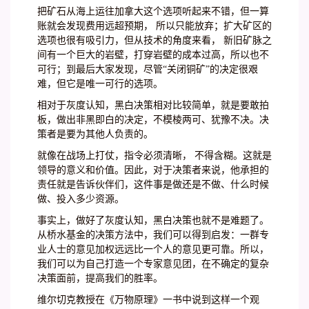
把矿石从海上运往加拿大这个选项听起来不错，但一算
账就会发现费用远超预期， 所以只能放弃；扩大矿区的
选项也很有吸引力，但从技术的角度来看， 新旧矿脉之
间有一个巨大的岩壁，打穿岩壁的成本过高，所以也不
可行；到最后大家发现，尽管“关闭铜矿”的决定很艰
难，但它是唯一可行的选项。
相对于灰度认知，黑白决策相对比较简单，就是要敢拍
板，做出非黑即白的决定，不模棱两可、犹豫不决。决
策者是要为其他人负责的。
就像在战场上打仗，指令必须清晰， 不得含糊。这就是
领导的意义和价值。因此，对于决策者来说，他承担的
责任就是告诉伙伴们，这件事是做还是不做、什么时候
做、投入多少资源。
事实上，做好了灰度认知，黑白决策也就不是难题了。
从桥水基金的决策方法中，我们可以得到启发：一群专
业人士的意见加权远远比一个人的意见更可靠。所以，
我们可以为自己打造一个专家意见团，在不确定的复杂
决策面前，提高我们的胜率。
维尔切克教授在《万物原理》一书中说到这样一个观