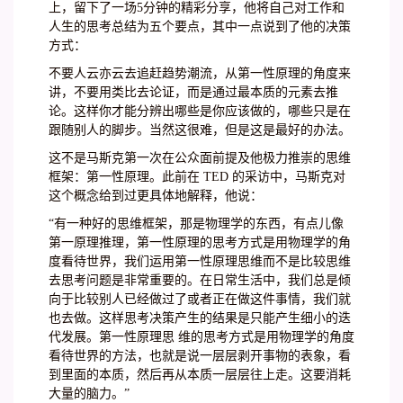
上，留下了一场5分钟的精彩分享，他将自己对工作和
人生的思考总结为五个要点，其中一点说到了他的决策
方式：
不要人云亦云去追赶趋势潮流，从第一性原理的角度来
讲，不要用类比去论证，而是通过最本质的元素去推
论。这样你才能分辨出哪些是你应该做的，哪些只是在
跟随别人的脚步。当然这很难，但是这是最好的办法。
这不是马斯克第一次在公众面前提及他极力推崇的思维
框架：第一性原理。此前在 TED 的采访中，马斯克对
这个概念给到过更具体地解释，他说：
“有一种好的思维框架，那是物理学的东西，有点儿像
第一原理推理，第一性原理的思考方式是用物理学的角
度看待世界，我们运用第一性原理思维而不是比较思维
去思考问题是非常重要的。在日常生活中，我们总是倾
向于比较别人已经做过了或者正在做这件事情，我们就
也去做。这样思考决策产生的结果是只能产生细小的迭
代发展。第一性原理思 维的思考方式是用物理学的角度
看待世界的方法，也就是说一层层剥开事物的表象，看
到里面的本质，然后再从本质一层层往上走。这要消耗
大量的脑力。”