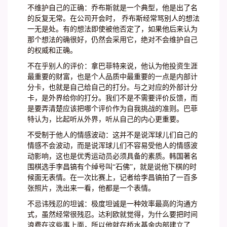
不维护自己的正确：乔布斯就是一个典型，他是出了名
的反复无常。在公司开会时， 乔布斯经常骂别人的想法
一无是处。有的想法即使被他否定了，如果他后来认为
那个想法的确很好，仍然会采用它，绝对不会维护自己
的权威和正确。
不在乎别人的评价：拿巴菲特来说，他认为他投资生涯
最重要的财富，也是个人品质中最重要的一点是内部计
分卡，也就是自己给自己的打分。与之对应的外部计分
卡，是外界给你的打分。我们不是不需要评价反馈，而
是要弄清楚应该把哪个评价作为自我挑战的准则。巴菲
特认为，比起听从外界，听从自己的内心更重要。
不受制于他人的情感波动：这并不是说浑球儿们自己的
情感不会波动，而是说浑球儿们不容易受他人的情感波
动影响，这也是优秀运动员必须具备的素质。韩国著名
围棋选手李昌镐有个绰号叫“石佛”，就是说他下棋的时
候面无表情。在一次比赛上，记者给李昌镐拍了一百多
张照片，洗出来一看，他都是一个表情。
不忌讳残忍的坦诚：极度坦诚是一种效率最高的沟通方
式，虽然经常很残忍。达利欧就觉得，为什么要把时间
浪费在这些事上面，所以他就在桥水基金内部建立了