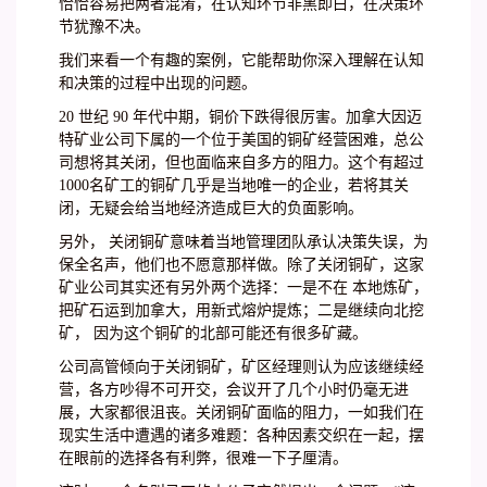
恰恰容易把两者混淆，在认知环节非黑即白，在决策环
节犹豫不决。
我们来看一个有趣的案例，它能帮助你深入理解在认知
和决策的过程中出现的问题。
20 世纪 90 年代中期，铜价下跌得很厉害。加拿大因迈
特矿业公司下属的一个位于美国的铜矿经营困难，总公
司想将其关闭，但也面临来自多方的阻力。这个有超过
1000名矿工的铜矿几乎是当地唯一的企业，若将其关
闭，无疑会给当地经济造成巨大的负面影响。
另外， 关闭铜矿意味着当地管理团队承认决策失误，为
保全名声，他们也不愿意那样做。除了关闭铜矿，这家
矿业公司其实还有另外两个选择：一是不在 本地炼矿，
把矿石运到加拿大，用新式熔炉提炼；二是继续向北挖
矿， 因为这个铜矿的北部可能还有很多矿藏。
公司高管倾向于关闭铜矿，矿区经理则认为应该继续经
营，各方吵得不可开交，会议开了几个小时仍毫无进
展，大家都很沮丧。关闭铜矿面临的阻力，一如我们在
现实生活中遭遇的诸多难题：各种因素交织在一起，摆
在眼前的选择各有利弊，很难一下子厘清。