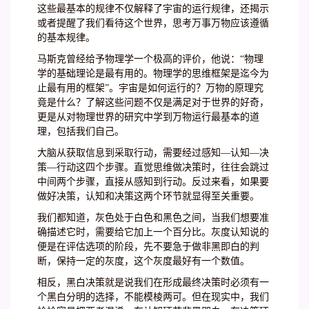
这些最基本的规律不仅解释了宇宙的运行规律，还揭示
或者提醒了我们看待这个世界，思考万事万物应该遵循
的基本规律。
马斯克曾经给予物理学一个极高的评价，他说：“物理
学的基础理论是最有用的。物理学的思维框架是迄今为
止最有用的框架”。宇宙是如何运行的？万物的原理究
竟是什么？了解这些问题不仅是满足对于世界的好奇，
更是从对物理世界的研究中学到万物运行最基本的道
理，包括我们自己。
大脑从获取信息到采取行动，需要经过感知—认知—决
策—行动这四个步骤。直觉思维做决策时，往往会跳过
中间两个步骤，直接从感知到行动。反过来看，如果要
做好决策，认知和决策这两个环节就显得至关重要。
我们都知道，灰色处于白色和黑色之间，当我们想要准
确描述它时，需要给它加上一个百分比。灰度认知说的
便是在评估选项的阶段，先不要急于做非黑即白的判
断，保持一定的灰度，这个灰度最好有一个数值。
相反，黑白决策就是说我们在形成最终决策时必须有一
个黑白分明的选择，不能模棱两可。但在现实中，我们