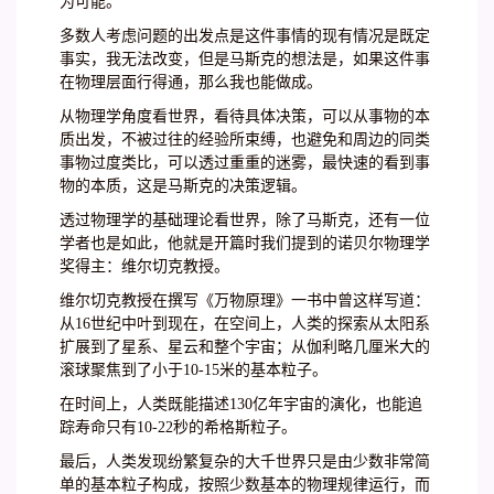
为可能。
多数人考虑问题的出发点是这件事情的现有情况是既定
事实，我无法改变，但是马斯克的想法是，如果这件事
在物理层面行得通，那么我也能做成。
从物理学角度看世界，看待具体决策，可以从事物的本
质出发，不被过往的经验所束缚，也避免和周边的同类
事物过度类比，可以透过重重的迷雾，最快速的看到事
物的本质，这是马斯克的决策逻辑。
透过物理学的基础理论看世界，除了马斯克，还有一位
学者也是如此，他就是开篇时我们提到的诺贝尔物理学
奖得主：维尔切克教授。
维尔切克教授在撰写《万物原理》一书中曾这样写道：
从16世纪中叶到现在，在空间上，人类的探索从太阳系
扩展到了星系、星云和整个宇宙；从伽利略几厘米大的
滚球聚焦到了小于10-15米的基本粒子。
在时间上，人类既能描述130亿年宇宙的演化，也能追
踪寿命只有10-22秒的希格斯粒子。
最后，人类发现纷繁复杂的大千世界只是由少数非常简
单的基本粒子构成，按照少数基本的物理规律运行，而