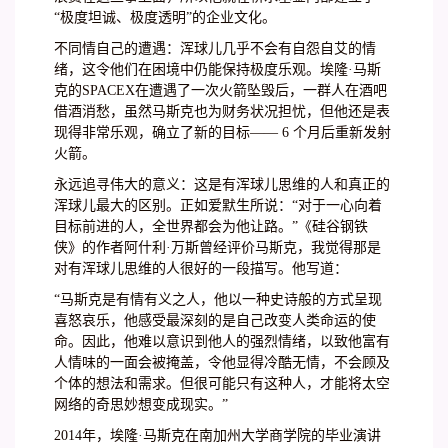
“极度坦诚、极度透明”的企业文化。
不同情自己的遭遇：浑球儿几乎不会有自怨自艾的情
绪，这令他们在困境中仍能保持极度乐观。埃隆·马斯
克的SPACEX在遭遇了一次火箭坠毁后，一群人在酒吧
借酒消愁，虽然马斯克也为财务状况担忧，但他还是表
现得非常乐观，确立了新的目标—— 6 个月后重新发射
火箭。
永远追寻伟大的意义：这是有浑球儿思维的人和真正的
浑球儿最大的区别。正如爱默生所说：“对于一心向着
目标前进的人，全世界都会为他让路。”《硅谷钢铁
侠》的作者阿什利·万斯曾经评价马斯克，我觉得那是
对有浑球儿思维的人很好的一段描写。他写道：
“马斯克是有情有义之人，他以一种史诗般的方式呈现
喜怒哀乐，他感受最深刻的是自己改变人类命运的使
命。因此，他难以意识到他人的强烈情绪，以致他富有
人情味的一面会被掩盖，令他显得冷酷无情，不会顾及
个体的想法和需求。但很可能只有这种人，才能将太空
网络的奇思妙想变成现实。”
2014年，埃隆·马斯克在南加州大学商学院的毕业演讲