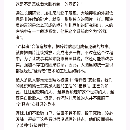
这是不是意味着大脑有统一的意识？”
通过长期研究，加扎尼加终于发现，大脑接收的外部信
息是非连续的碎片，就像一张张独立的图片一样。那连
贯的意识是怎么形成的呢？加扎尼加的研究指出，人的
左脑中有一个叙述系统，他把这个系统命名为“诠释
者”。
“诠释者”会编造故事，把碎片信息组成有逻辑的故事。
就像把图片连续播放，变成电影一样。不过在这个过程
中，为了让故事看起来能够自圆其说，它还可能篡改事
实，强加不存在的因果联系。因此，大脑里的统一意识
都是经过“诠释者”艺术加工过后的剧本。
绝大多数人都毫无觉察地被这个“诠释者”支配着。我们
的意识和感觉其实是大脑加工后的“错觉”。正因为如
此，往往越聪明的人、 越觉得能理解这个世界的人，越
容易自欺欺人。但是，有浑球儿思维的人并不屈服于
“诠释者”安排好的剧本。
浑球儿们不欺骗自己，做事不管不顾，敢于死磕，没心
没肺。得益于这些看似很没道理的缺点，他们反而拥有
了某种“超级理性”。