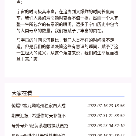
点：
宇宙的时间极其丰富，在追溯到大爆炸的时间长度面
前，我们人类的寿命顿时变得不值一提，然而一个人完
整一生所包含的有意识的瞬间，远多于宇宙历史中包含
的人类寿命的数量，我们被赋予了丰富的内在。
与宇宙的时间长河相比，我们人类存在的时间微不足
道，但是我们的想法决策这些有意识的瞬间，赋予了这
一生极大的意义，从这个角度来说，我们的生命反而极
其丰富广袤。
大家在看
惊爆!!寨九坳赣州独家四人成
2022-07-16 23:18:56
团天天发!!!
期末汇报 | 希望你每天都能不
2022-07-31 21:38:59
愧芳华地起舞
号外号外!经贸系啦啦操队员招
2022-06-23 04:32:10
募开始啦!
星Star亚琪少儿舞蹈基训师资
2022-06-16 01:58:44