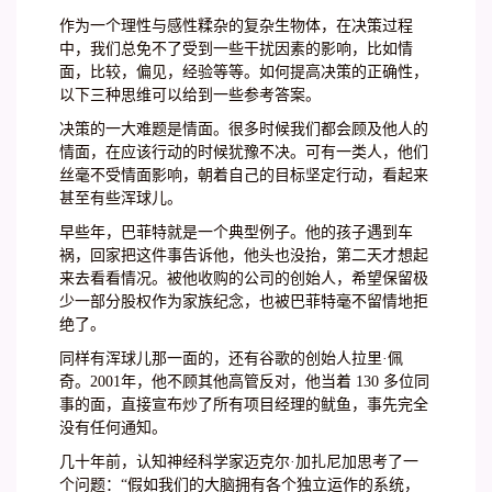
作为一个理性与感性糅杂的复杂生物体，在决策过程
中，我们总免不了受到一些干扰因素的影响，比如情
面，比较，偏见，经验等等。如何提高决策的正确性，
以下三种思维可以给到一些参考答案。
决策的一大难题是情面。很多时候我们都会顾及他人的
情面，在应该行动的时候犹豫不决。可有一类人，他们
丝毫不受情面影响，朝着自己的目标坚定行动，看起来
甚至有些浑球儿。
早些年，巴菲特就是一个典型例子。他的孩子遇到车
祸，回家把这件事告诉他，他头也没抬，第二天才想起
来去看看情况。被他收购的公司的创始人，希望保留极
少一部分股权作为家族纪念，也被巴菲特毫不留情地拒
绝了。
同样有浑球儿那一面的，还有谷歌的创始人拉里·佩
奇。2001年，他不顾其他高管反对，他当着 130 多位同
事的面，直接宣布炒了所有项目经理的鱿鱼，事先完全
没有任何通知。
几十年前，认知神经科学家迈克尔·加扎尼加思考了一
个问题：“假如我们的大脑拥有各个独立运作的系统，