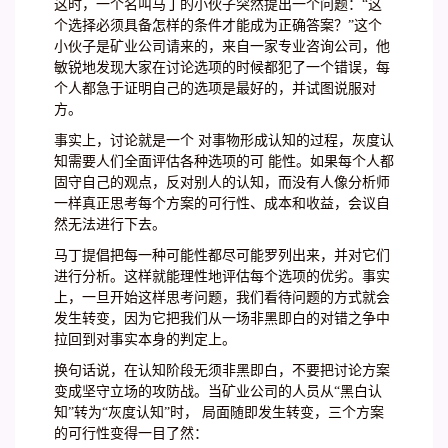
这时，一个名叫马丁的小伙子突然提出一个问题：“这
个选择必须具备怎样的条件才能成为正确答案？”这个
小伙子是矿业公司请来的，来自一家专业咨询公司，他
敏锐地发现大家在讨论选项的时候都犯了一个错误，每
个人都急于证明自己的选项是最好的，并试图说服对
方。
事实上，讨论就是一个 对事物形成认知的过程，灰度认
知需要人们全面评估各种选项的可 能性。如果每个人都
固守自己的观点，反对别人的认知，而没有人像分析师
一样真正思考每个方案的可行性、成本和收益，会议自
然无法进行下去。
马丁提倡把每一种可能性都尽可能罗列出来，并对它们
进行分析。这样就能理性地评估每个选项的优劣。事实
上，一旦开始这样思考问题，我们看待问题的方式就会
发生转变，因为它把我们从一场非黑即白的对错之争中
拉回到对事实本身的判定上。
换句话说，在认知阶段无须非黑即白，不要把讨论方案
变成坚守立场的攻防战。当矿业公司的人员从“黑白认
知”转为“灰度认知”时， 局面随即发生转变，三个方案
的可行性变得一目了然：