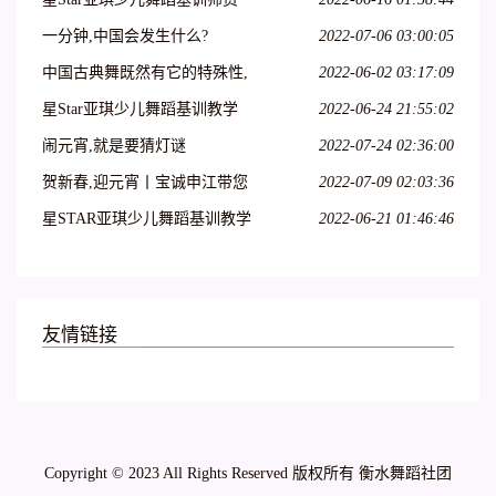
班在吕梁爱艺开课啦!
一分钟,中国会发生什么?
2022-07-06 03:00:05
中国古典舞既然有它的特殊性,
2022-06-02 03:17:09
那么,古典舞演员就必须具备表
星Star亚琪少儿舞蹈基训教学
2022-06-24 21:55:02
演古典舞的特殊能力
法师资班第二十七期—呼和浩
闹元宵,就是要猜灯谜
2022-07-24 02:36:00
特站
贺新春,迎元宵丨宝诚申江带您
2022-07-09 02:03:36
一起猜灯谜
星STAR亚琪少儿舞蹈基训教学
2022-06-21 01:46:46
法师资班第十三期—江苏徐州
站
友情链接
Copyright © 2023 All Rights Reserved 版权所有 衡水舞蹈社团