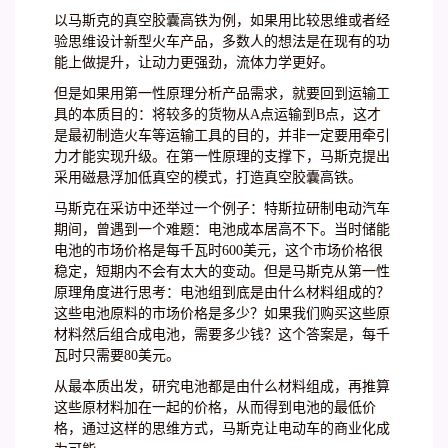
以马斯克的真空胶囊高铁为例，如果用比较思维或者经
验思维设计新型火车产品，多数人的想法是在现有的功
能上做提升，让动力更强劲，流体力学更好。
但是如果用第一性原理分析产品需求，就要回到运输工
具的本质目的：将较多的货物从A点运输到B点，这才
是最初制造火车等运输工具的目的，并非一定要用牵引
力才能实现升级。在第一性原理的支撑下，马斯克提出
采用磁悬浮加低真空的模式，打造真空胶囊高铁。
马斯克在采访中还举过一个例子：特斯拉研制电动汽车
期间，曾遇到一个难题：电池成本居高不下。当时储能
电池的市场价格是每千瓦时600美元，这个市场价格很
稳定，短期内不会有太大的变动。但是马斯克从第一性
原理角度进行思考：电池组到底是由什么材料组成的？
这些电池原料的市场价格是多少？如果我们购买这些原
材料然后组合成电池，需要多少钱？这个答案是，每千
瓦时只需要80美元。
从最本质出发，研究电池都是由什么材料组成，再推算
这些原材料加在一起的价格，从而得到电池的最低价
格，通过这样的思维方式，马斯克让电动车的商业化成