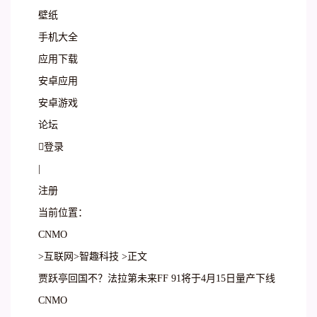
壁纸
手机大全
应用下载
安卓应用
安卓游戏
论坛
登录
|
注册
当前位置：
CNMO
>互联网>智趣科技 >正文
贾跃亭回国不？法拉第未来FF 91将于4月15日量产下线
CNMO