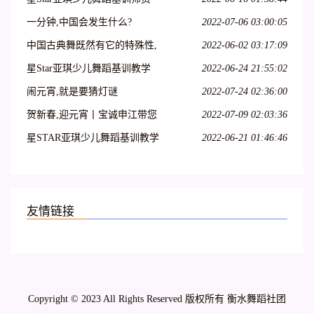
班在吕梁爱艺开课啦!
一分钟,中国会发生什么?
2022-07-06 03:00:05
中国古典舞既然有它的特殊性,
2022-06-02 03:17:09
那么,古典舞演员就必须具备表
星Star亚琪少儿舞蹈基训教学
2022-06-24 21:55:02
演古典舞的特殊能力
法师资班第二十七期—呼和浩
闹元宵,就是要猜灯谜
2022-07-24 02:36:00
特站
贺新春,迎元宵丨宝诚申江带您
2022-07-09 02:03:36
一起猜灯谜
星STAR亚琪少儿舞蹈基训教学
2022-06-21 01:46:46
法师资班第十三期—江苏徐州
站
友情链接
Copyright © 2023 All Rights Reserved 版权所有 衡水舞蹈社团