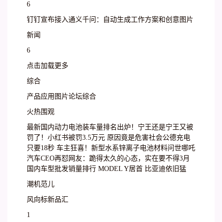
6
钉钉宣布接入通义千问：自动生成工作方案和创意图片
新闻
6
点击加载更多
综合
产品应用图片论坛综合
火热围观
最新国内动力电池装车量排名出炉！宁王还是宁王又被
罚了！小红书被罚3.5万元 原因竟是危害社会公德充电
只要18秒 车主狂喜！新型水系锌离子电池材料问世哪吒
汽车CEO再怼网友：跪得太久的心态，实在要不得3月
国内车型批发销量排行 MODEL Y居首 比亚迪依旧猛
潮机范儿
风向标新品汇
1