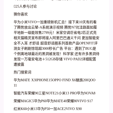
25人参与讨论
猜你喜欢
华为小米VIVO一加重磅新机汇总！接下来10天有的看
了腾势放出云辇-A系统演示视频 腾势N7坑洼路面如履
平地新一级能效售2799元！米家空调巨省电2匹正式亮
相天猫精灵宣布即将接入阿里巴巴通义千问 更加智能安
全不入耳 才舒适 韶音舒适圈系列首款产品OPENFIT评
测女子刷剧惊现超3000秒长广告 平台：遇到了BUG是
个例离地球最近的黑洞被发现！科学家:还有许多黑洞待
发现一万毫安电池＋512GB存储 VIVO PAD2详细配置
遭披露
热门搜索词
华为MATE X3IPHONE15OPPO FIND X6魅族20IQOO
11
智能汽车荣耀90三星NOTE21小米13 PRO华为NOVA8
荣耀MAGIC5华为P60华为MATE40荣耀80VIVO S17
红米K60小米13华为P50一加ACE2VIVO X90