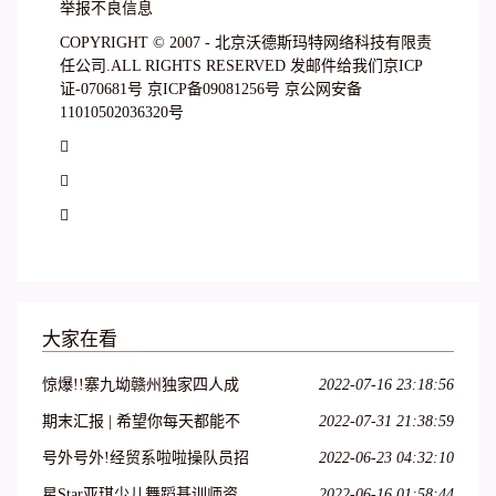
举报不良信息
COPYRIGHT © 2007 - 北京沃德斯玛特网络科技有限责
任公司.ALL RIGHTS RESERVED 发邮件给我们京ICP
证-070681号 京ICP备09081256号 京公网安备
11010502036320号



大家在看
惊爆!!寨九坳赣州独家四人成
2022-07-16 23:18:56
团天天发!!!
期末汇报 | 希望你每天都能不
2022-07-31 21:38:59
愧芳华地起舞
号外号外!经贸系啦啦操队员招
2022-06-23 04:32:10
募开始啦!
星Star亚琪少儿舞蹈基训师资
2022-06-16 01:58:44