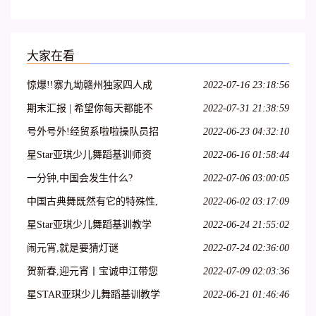
大家在看
惊爆!!寨九坳赣州独家四人成
2022-07-16 23:18:56
团天天发!!!
期末汇报 | 希望你每天都能不
2022-07-31 21:38:59
愧芳华地起舞
号外号外!经贸系啦啦操队员招
2022-06-23 04:32:10
募开始啦!
星Star亚琪少儿舞蹈基训师资
2022-06-16 01:58:44
班在吕梁爱艺开课啦!
一分钟,中国会发生什么?
2022-07-06 03:00:05
中国古典舞既然有它的特殊性,
2022-06-02 03:17:09
那么,古典舞演员就必须具备表
星Star亚琪少儿舞蹈基训教学
2022-06-24 21:55:02
演古典舞的特殊能力
法师资班第二十七期—呼和浩
闹元宵,就是要猜灯谜
2022-07-24 02:36:00
特站
贺新春,迎元宵丨宝诚申江带您
2022-07-09 02:03:36
一起猜灯谜
星STAR亚琪少儿舞蹈基训教学
2022-06-21 01:46:46
法师资班第十三期—江苏徐州