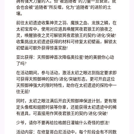
拥有强大力量的人。但“被追随者”的力量一旦衰退，就
会也会被“追随者”所反噬，化为“追随者”的进阶的土
壤。
前往太初遗迹收集神灵之羽、魔族之血、龙族之鳞，在
太初宝库中，使用对应道具唤醒冥夜君狼王的狼夜之
灵，唤醒狼夜之灵可解锁冥夜君狼王的契约/进化/突破!
收集挑战太初遗迹获得的材料可修复太初壁画，解锁太
初壁画可额外获得惊喜奖励!
亚比获得：天照御神首次降临奥拉星!她的美貌你心动
了吗?
在活动期间，参与活动，激活太初之眼达到指定要求即
可获得天照御神的契约/进化/突破形态，更可开启这位
天照御神强大的限时特性，助你在太初遗迹的探险中一
往无前!
同时，太初之眼注满后开启天照御神保送计划，更有限
定头像框和翅膀时装等你拿，还能获得太初遗迹中的稀
有道具，可直接用作冥夜君狼王的契约/进化/突破!
少爷，请你不要再给拉格朗日灌输什么奇怪的想法!
活动内容：在修复哥白尼活动中，每个阶段会有不同数