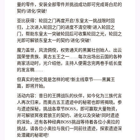
量的零件，安装全部零件并挑战成功即可完成哥白尼的
契约/进化/突破!
亚比获得：轮回之门再度开启!东皇太一挑战限时回
归，上次进入轮回之门的进度不清空噢!进入轮回之
门，帮助东皇太一突破轮回后可收集轮回之光，轮回之
光即可解锁东皇太一的契约/进化/突破!
魔力盖世，风流倜傥，权势通天的黑翼社创始人、出云
国荣誉贵族、奥古五王之一……每次出场出云国的各种
商家活动时，光介绍他，主持人便需念完两卷手纸长度
的发言稿……
但真实的他究竟是怎样的呢?新主线章节——黑翼王
篇，即将开始。
活动内容：昔日的王牌战队的伙伴，如今化为三族代言
人再次归来，而奥古五王遗迹中的秘密也即将揭晓。参
与遗迹探秘，挑战各章节BOSS，即可赢取大量物资，
并可解锁冥夜君狼王的契约、进化以及突破!同时遗迹
的深处，还有各种经典BOSS挑战等待着各位小奥拉的
挑战，请各位小奥拉与我们一同前往遗迹，探索遗迹深
处潜藏的秘密吧!