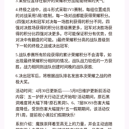
3.某些位置存在额外的荣耀积分加成或特殊的天气;
4.终极之战中，战斗形式采取1V1赛制，每组位置成员
的对战采用5局3胜制，每一场对战都能获得荣耀积分。
(四强对决和冠军对决每一场胜利获得的积分不同，四
强对决胜场获得的积分比晋级赛更多，冠军对决胜场获
得的积分比四强对决更多。尽可能保证积分有优势，但
对决中有翻盘的可能。)最终荣耀积分高的战队晋级到
下一轮的终极之战或决出冠军;
5.战队参赛所有阶段获得的累计荣耀积分不会清零，如
出现最终荣耀积分相同的情况，战队战力较低的一方获
胜，战力相同则战队创建时间晚的战队获胜;
6.决出冠军后，将根据战队排名发放本次荣耀之战的终
极大奖。
活动时间：4月30日更新后——5月8日维护更新前活动
内容：五一护肝大行动正式开始啦!活动期间，原石黑
洞难度将大幅下降!原石黑洞5、6、7层BOSS伤害大幅
度降低，受到伤害大幅提升!五一假期期间，该活动仅
开1周，提前祝小奥拉们假期快乐!
系别介绍：魔族崇拜着至高无上的力量，并会主动追随