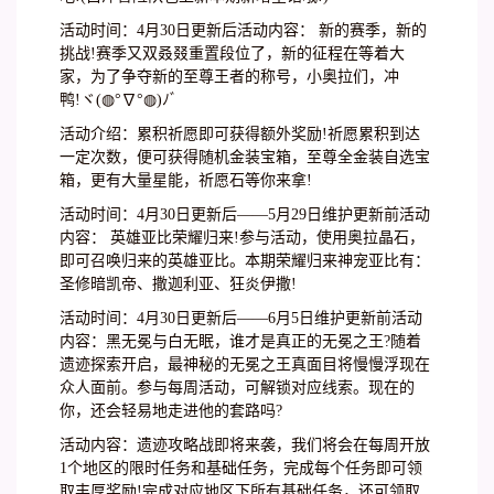
活动时间：4月30日更新后活动内容： 新的赛季，新的
挑战!赛季又双叒叕重置段位了，新的征程在等着大
家，为了争夺新的至尊王者的称号，小奥拉们，冲
鸭!ヾ(◍°∇°◍)ﾉﾞ
活动介绍：累积祈愿即可获得额外奖励!祈愿累积到达
一定次数，便可获得随机金装宝箱，至尊全金装自选宝
箱，更有大量星能，祈愿石等你来拿!
活动时间：4月30日更新后——5月29日维护更新前活动
内容： 英雄亚比荣耀归来!参与活动，使用奥拉晶石，
即可召唤归来的英雄亚比。本期荣耀归来神宠亚比有：
圣修暗凯帝、撒迦利亚、狂炎伊撒!
活动时间：4月30日更新后——6月5日维护更新前活动
内容：黑无冕与白无眠，谁才是真正的无冕之王?随着
遗迹探索开启，最神秘的无冕之王真面目将慢慢浮现在
众人面前。参与每周活动，可解锁对应线索。现在的
你，还会轻易地走进他的套路吗?
活动内容：遗迹攻略战即将来袭，我们将会在每周开放
1个地区的限时任务和基础任务，完成每个任务即可领
取丰厚奖励!完成对应地区下所有基础任务，还可领取