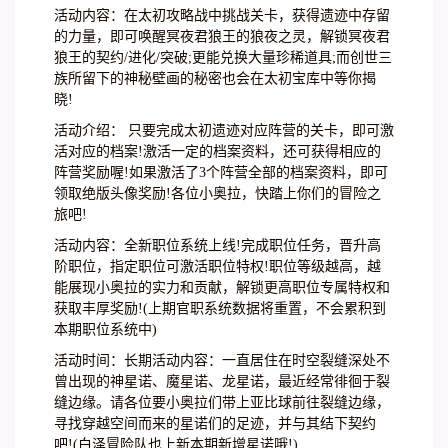
活动内容：在太初攻略战中挑战关卡，获得遗迹中存留
的力量，即可唤醒冥夜君狼王的狼夜之灵，解锁冥夜君
狼王的契约/进化/突破;更能兑换大量珍稀道具;而创世三
族所留下的神秘壁画的秘密也会在太初宝库中等你揭
晓!
活动介绍： 只要完成太初遗迹对应阵营的关卡，即可激
活对应的档案!激活一定的档案资料，还可获得相应的
阵营奖励喔!如果激活了3个阵营全部的档案资料，即可
领取绝版头像奖励!各位小奥拉，快踏上你们的冒险之
旅吧!
活动内容：全新职位系统上线!完成职位任务，晋升高
阶职位，指定职位可激活职位特权!职位等级越高，越
能展现小奥拉的实力和贡献，解锁更高职位专属特权和
获取丰厚奖励!(上期官职系统数据将重置，不会累积到
本期职位系统中)
活动时间：长期活动内容：一直居住在时空裂缝深处不
曾出现的神星诺、魔星诺、龙星诺，最近经常徘徊于裂
缝边缘。请各位要小奥拉们带上亚比球前往裂缝边缘，
寻找穿越空间而来的星诺们的足迹，并与其结下契约
吧!(白泽冒险队也上新本期新增星诺哦!)