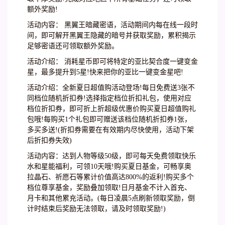
额外奖励!
活动内容： 黑翼王暗藏密语，活动期间内每在线一段时
间，即可解开黑翼王隐藏的暗号并获取奖励，累积揭示
足够密语还可领取额外奖励。
活动介绍： 消耗星币即可将特定的亚比契合度一键变金
星，最多提升到5星!快来把你的亚比一键变金星吧!
活动介绍：全新夏日超值购活动登场!每日免费送3张不
同档位随机折扣券!选择指定档位折扣礼包，使用对应
档位折扣券，即可折上折超级优惠价购买夏日超值购礼
包哦!每购买1个礼包即可赠送该档位随机折扣券1张，
多买多送!(折扣券需要在有效期内尽快使用，活动下架
后折扣券失效)
活动内容：达到人物等级50级，即可每天免费领取快乐
水和星能福利，可领10天哦!购买夏日基金，可畅享奥
拉晶石、祈愿石等累计价值高达800%的返利!购买多个
档位尊享基金，奖励叠加领取!日月基金不计入首充、
月卡和其他累充活动。(每日凌晨5点刷新领取奖励，倒
计时结束后奖励无法领取，请及时领取奖励!)