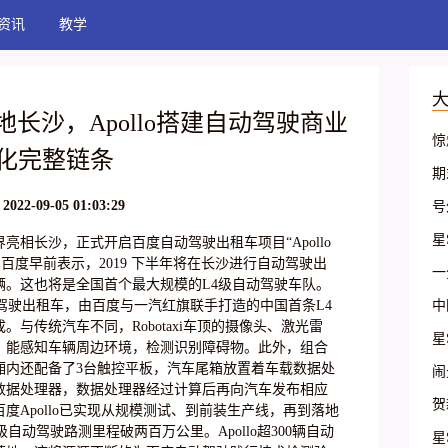
资讯
教学
落地长沙，Apollo搭建自动驾驶商业
惊
化完整链条
家
期
天
2022-09-05 01:03:29
号
舞
操
星
E·界亮相长沙，正式开启百度自动驾驶出租车项目“Apollo
百度早前表示，2019 下半年将在长沙进行自动驾驶出
基
一
辆。这也将是全国首个最大规模的L4级自动驾驶车队。
艺
么
驾驶出租车，由百度与一汽红旗联手打造的中国首条L4
中
与传统汽车不同，Robotaxi车顶的摄像头、激光雷
的
星
，能感知车辆周边环境，检测识别障碍物。此外，组合
演
基
厢内还配备了3台触控平板，汽车尾箱放置着车载数据处
闹
古
数据处理器，数据处理器经过计算后再向汽车发布相应
二
贺
度Apollo已实现从规模测试、到前装生产线，再到落地
站
自动驾驶路测里程破两百万公里。Apollo超300辆自动
申
星