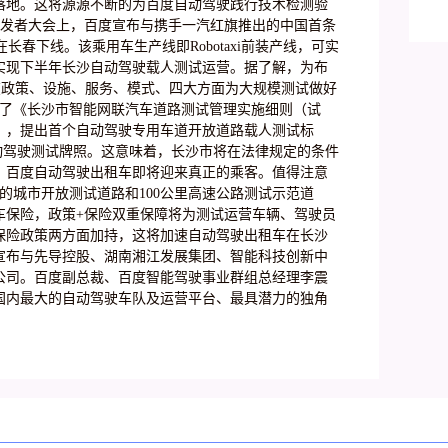
营落地。这将源源不断的为百度自动驾驶践行技术检测验
基
开发者大会上，百度宣布与携手一汽红旗推出的中国首条
十
长春下线。该乘用车生产线即Robotaxi前装产线，可实
实现下半年长沙自动驾驶载人测试运营。据了解，为布
度已在政策、设施、服务、模式、四大方面为大规模测试做好
布了《长沙市智能网联汽车道路测试管理实施细则（试
0》），提出首个自动驾驶专用车道开放道路载人测试标
张自动驾驶测试牌照。这意味着，长沙市将在法律规定的条件
，百度自动驾驶出租车即将迎来真正的乘客。值得注意
公里的城市开放测试道路和100公里高速公路测试示范道
车保险，政策+保险双重保障将为测试运营车辆、驾驶员
保险政策两方面加持，这将加速自动驾驶出租车在长沙
度宣布与先导控股、湖南湘江发展集团、智能科技创新中
公司。百度副总裁、百度智能驾驶事业群组总经理李震
国内最大的自动驾驶车队及运营平台、最具潜力的独角