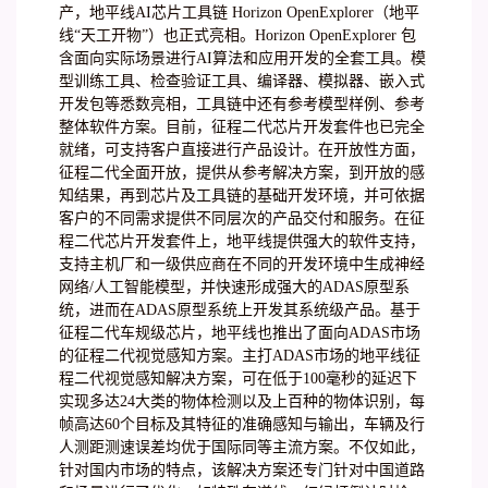
产，地平线AI芯片工具链 Horizon OpenExplorer（地平
线“天工开物”）也正式亮相。Horizon OpenExplorer 包
含面向实际场景进行AI算法和应用开发的全套工具。模
型训练工具、检查验证工具、编译器、模拟器、嵌入式
开发包等悉数亮相，工具链中还有参考模型样例、参考
整体软件方案。目前，征程二代芯片开发套件也已完全
就绪，可支持客户直接进行产品设计。在开放性方面，
征程二代全面开放，提供从参考解决方案，到开放的感
知结果，再到芯片及工具链的基础开发环境，并可依据
客户的不同需求提供不同层次的产品交付和服务。在征
程二代芯片开发套件上，地平线提供强大的软件支持，
支持主机厂和一级供应商在不同的开发环境中生成神经
网络/人工智能模型，并快速形成强大的ADAS原型系
统，进而在ADAS原型系统上开发其系统级产品。基于
征程二代车规级芯片，地平线也推出了面向ADAS市场
的征程二代视觉感知方案。主打ADAS市场的地平线征
程二代视觉感知解决方案，可在低于100毫秒的延迟下
实现多达24大类的物体检测以及上百种的物体识别，每
帧高达60个目标及其特征的准确感知与输出，车辆及行
人测距测速误差均优于国际同等主流方案。不仅如此，
针对国内市场的特点，该解决方案还专门针对中国道路