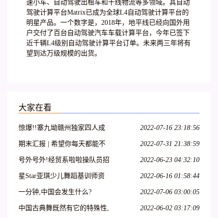
速小车、自动驾驶出租车和干线物流等多领域。其自动
驾驶计算平台Matrix已成为全球L4自动驾驶计算平台的
明星产品。一个数字是，2018年，地平线已经向国外用
户交付了百台自动驾驶汽车车载计算平台，今年已签下
近千辆L4级别自动驾驶计算平台订单。未来两三年将有
望到达万级规模的出货。
大家在看
惊爆!!寨九坳赣州独家四人成
2022-07-16 23:18:56
团天天发!!!
期末汇报 | 希望你每天都能不
2022-07-31 21:38:59
愧芳华地起舞
号外号外!经贸系啦啦操队员招
2022-06-23 04:32:10
募开始啦!
星Star亚琪少儿舞蹈基训师资
2022-06-16 01:58:44
班在吕梁爱艺开课啦!
一分钟,中国会发生什么?
2022-07-06 03:00:05
中国古典舞既然有它的特殊性,
2022-06-02 03:17:09