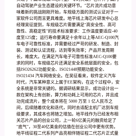
自动驾驶产业生态建设的关键环节。”芯片流片成功意
味着新的挑战刚刚开始，车规级方面的测试认证对于一
家软件公司而言更具难度。地平线上海芯片研发中心总
经理吴征提到，车规级芯片需要满足“高安全性、高可
靠性、高稳定性”的技术标准要求：工作温度要适应-40
度至125度；运行寿命要满足十余年以上等AEC-Q100汽
车电子可靠性标准，并需要经过严苛的研发、制造、封
装、测试和认证流程，达到零失效率；产品开发周期
长，难度大。在满足汽车电子可靠性标准AEC-Q100要
求的同时，车规级芯片还满足安全系统层面的安全，包
括ISO26262功能安全、ISO21448预期功能安全、
ISO21434 汽车网络安全。在吴征看来，软件定义汽车
时代，汽车某种意义上属于EE架构，在这个过程中，安
全系统是非常关键的。据调研结果显示，成功设计出一
款在架构上有创新，算力和功耗上可用的芯片，并且成
功完成流片，整个成本将在 5000 万至 1 亿人民币之
间，后续随着优化和迭代，同时去适配主机厂达到车规
级要求，其成本也将随之增加。地平线作为已经发布相
关芯片产品的创业公司，上一轮6亿美元的融资给足了
“底气”，30至40亿美金的估值在创业公司中更有优势。
地平线征程二代系列产品亮相伴随征程二代芯片正式量