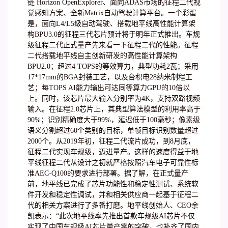
链 Horizon OpenExplorer、面向ADAS市场的征程二代视
觉感知方案、全新Matrix自动驾驶计算平台。一个彩蛋
是，面向L4/L5级自动驾驶、搭载地平线高性能计算架
构BPU3.0的征程三代芯片预计将于明年正式推出。车规
级征程二代正式量产先来看一下征程二代的性能。征程
二代搭载地平线自主创新研发的高性能计算架构
BPU2.0；超过4 TOPS的等效算力，典型功耗2瓦；采用
17*17mm的BGA封装工艺，以及台积电28纳米制程工
艺；每TOPS AI能力输出可达同等算力GPU的10倍以
上。同时，该芯片最大输入分别率为4K，支持双路视频
输入。在征程2.0芯片上，其典型算法模型的利用率高于
90%；识别精确度大于99%，延迟低于100毫秒；像素级
语义分割超过60个类别的目标，单帧目标识别数量超过
2000个。从2019年初，征程二代流片成功，到8月底，
征程二代实现车规级，迈进量产。这样的速度得益于地
平线征程二代从设计之初就严格按照汽车电子可靠性标
准AEC-Q100的要求进行部署。据了解，在正式量产
前，地平线已完成了芯片功能性和稳定性测试、系统软
件开发和稳定性调试，并和相关供应商一起基于征程二
代的相关方案进行了多番打磨。地平线创始人、CEO余
凯表示：“此次地平线率先推出首款车规级AI芯片不仅
实现了中国车规级AI芯片量产零的突破，也补齐了国内