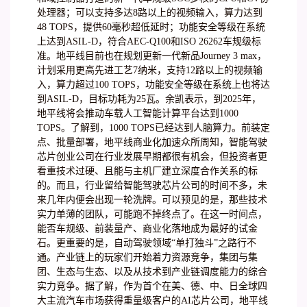
处理器；可以支持多达8路以上的视频输入，算力达到
48 TOPS，提供60毫秒超低延时；功能安全等级在系统
上达到ASIL-D，符合AEC-Q100和ISO 26262车规级标
准。地平线目前也在规划更新一代新品Journey 3 max，
计划采用更高先进工艺7纳米，支持12路以上的视频输
入，算力超过100 TOPS，功能安全等级在系统上也将达
到ASIL-D，目标功耗为25瓦。余凯表示，到2025年，
地平线将会推动车载人工智能计算平台达到1000
TOPS。了解到，1000 TOPS已经达到人脑算力。前装定
点、批量部署，地平线商业化加速众所周知，智能驾驶
芯片创业公司在行业发展早期都很有机会，但投资者更
看重技术过硬、且能与主机厂建立深度合作关系的标
的。而且，行业留给智能驾驶芯片公司的时间不多，未
来几年内便会出现一轮洗牌。可以预见的是，那些技术
实力单薄的团队，可能跑不掉终点了。在这一时间点，
能否车规级、前装量产、商业化落地成为最好的试金
石。更重要的是，自动驾驶领域“单打独斗”之路行不
通。产业链上的玩家们开始着力资源竞争，集团与集
团、生态与生态、以及从技术到产业链调度能力的综合
实力竞争。据了解，作为首个在美、德、中、日全球四
大主流汽车市场获得重量级客户的AI芯片公司，地平线