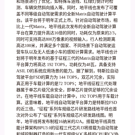
和场景进行了优化，如特殊车道线、红绿灯倒计时检
测、车辆突然斜向插入等。同时，地平线也发布了可覆
盖不同等级自动驾驶需求的全新Matrix自动驾驶计算平
台。该平台将于明年正式上市。针对自动驾驶市场，相
比上一代Matrix，地平线此次发布的全新自动驾驶计算
平台在算力提升高达16倍的同时，功耗仅为原来的2/3，
同时可支持高达800万像素的视频输入，行人检测距离
高达100米，并满足多个国家、不同场景下自动驾驶运
营车队以及无人低速小车的感知计算需求。地平线也计
划将于明年发布的基于征程三代的Matrix自动驾驶计算
平台算力将高达 192 TOPS，功耗仅为48瓦，具备支持
ASIL D的系统应用场景的能力。据了解到，特斯拉自动
驾驶平台FSD的算力为 144 TOPS，双芯片冗余，实际
真正用于车载计算的是72 TOPS；地平线征程三代处理
器属于单芯片级冗余安全，即单芯片提供足够的冗余设
计。在地平线车载自动计计算中，192 TOPS用于车载计
算。这意味着，地平线自动驾驶平台算力是特斯拉FSD
的近三倍。“征程”系列车规级芯片研发路线地平线也首
次对外公布了“征程”系列车规级芯片研发路线图。明
年，地平线将发布制程16纳米的J2A。搭载地平线高性
能计算架构BPU3.0的征程三代芯片J3将搭载为自动驾驶
和域控制器打造的新一代车规级SOC多核的CPU和CV协