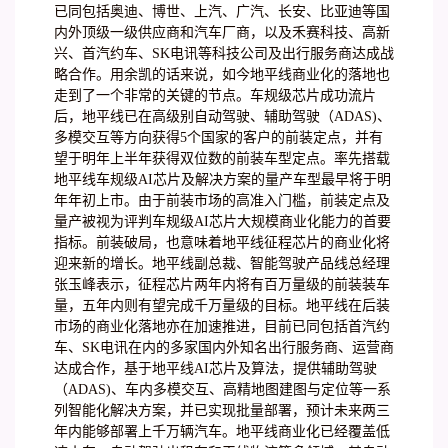
已同包括奥迪、博世、上汽、广汽、长安、比亚迪等国
内外顶级一级供应商和汽车厂商，以及禾赛科技、高新
兴、首汽约车、SK电讯等科技公司及出行服务商达成战
略合作。用余凯的话来说，如今地平线商业化的落地也
走到了一个非常的关键的节点。车规级芯片成功流片
后，地平线已在高级别自动驾驶、辅助驾驶（ADAS)、
多模交互等方向获得5个国家的客户的前装定点，并有
望于明年上半年获得双位数的前装车型定点。率先搭载
地平线车规级AI芯片及解决方案的量产车型最早将于明
年年初上市。由于前装市场的高准入门槛，前装定点及
量产被视为评判车规级AI芯片大规模商业化能力的首要
指标。前装破局，也意味着地平线征程芯片的商业化将
迎来新的增长。地平线副总裁、智能驾驶产品线总经理
张玉峰表示，征程芯片两年内将有百万量级的前装装车
量，五年内则有望完成千万量级的目标。地平线在后装
市场的商业化落地亦在加速推进，目前已同包括首汽约
车、SK电讯在内的多家国内外知名出行服务商、运营商
达成合作，基于地平线AI芯片及算法，提供辅助驾驶
（ADAS)、车内多模交互、高精地图建图与定位等一系
列智能化解决方案，并已实现批量部署，预计未来两三
年内能够部署上千万辆汽车。地平线商业化已经覆盖低