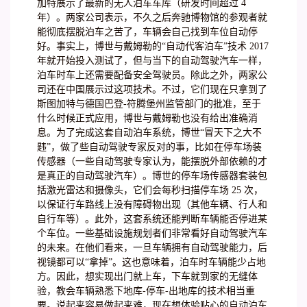
加特展示了最新的无人泊车车库（研发时间超过 4
年）。两家公司表示，不久之后奔驰博物馆的参观者就
能彻底摆脱泊车之苦了，车辆会自己找到车位自动停
好。事实上，博世与戴姆勒的“自动代客泊车”技术 2017
年就开始投入测试了，但与当下的自动驾驶汽车一样，
泊车时车上还需要配备安全驾驶员。除此之外，两家公
司还在中国展示过这项技术。不过，它们现在只拿到了
斯图加特与德国巴登-符腾堡州监管部门的批准，至于
什么时候正式应用，博世与戴姆勒也没有给出准确消
息。为了完成这套自动泊车系统，博世“冒天下之大不
韪”，做了些自动驾驶专家反对的事，比如在停车场装
传感器（一些自动驾驶专家认为，能摆脱外部依赖的才
是真正的自动驾驶汽车）。博世的停车场传感器套装包
括激光雷达和摄像头，它们会每秒扫描停车场 25 次，
以保证行车路线上没有障碍物出现（其他车辆、行人和
自行车等）。此外，这套系统还能判断车辆能否停进某
个车位。一些基础设施规划者们非常看好自动驾驶汽车
的未来。在他们看来，一旦车辆拥有自动驾驶能力，后
视镜都可以“拿掉”。这也意味着，泊车时车辆能少占地
方。因此，想实现出门就上车，下车就到家的无缝体
验，教会车辆熟悉下地库-停车-出地库的技术相当重
要。说起来容易做起来难，现在想体验贴心的自动泊车