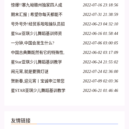
惊爆!!寨九坳赣州独家四人成
2022-07-16 23:18:56
团天天发!!!
期末汇报 | 希望你每天都能不
2022-07-31 21:38:59
愧芳华地起舞
号外号外!经贸系啦啦操队员招
2022-06-23 04:32:10
募开始啦!
星Star亚琪少儿舞蹈基训师资
2022-06-16 01:58:44
班在吕梁爱艺开课啦!
一分钟,中国会发生什么?
2022-07-06 03:00:05
中国古典舞既然有它的特殊性,
2022-06-02 03:17:09
那么,古典舞演员就必须具备表
星Star亚琪少儿舞蹈基训教学
2022-06-24 21:55:02
演古典舞的特殊能力
法师资班第二十七期—呼和浩
闹元宵,就是要猜灯谜
2022-07-24 02:36:00
特站
贺新春,迎元宵丨宝诚申江带您
2022-07-09 02:03:36
一起猜灯谜
星STAR亚琪少儿舞蹈基训教学
2022-06-21 01:46:46
法师资班第十三期—江苏徐州
站
友情链接