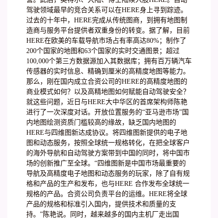
驾驶领域最早的竞合关系可以在HERE身上寻到踪迹。
过去的十年中，HERE完成从传统图商，到拥有地图制
造商与服务平台提供者双重身份的转变。据了解，目前
HERE在欧美的车载导航市场占有率高达80%；制作了
200个国家的地图和63个国家的实时交通图景；超过
100,000个第三方数据源加入其数据库；拥有百万辆汽车
传感器的实时信息、精确到厘米的高精度地图等能力。
那么，刚在国内成立合资公司的HERE的高精度地图的
商业模式如何？以及高精地图如何赋能自动驾驶安全？
就这些问题，近日与HERE大中华区的首席架构师陈艳
进行了一次深度对话。开放位置服务的“亚马逊市场”国
内地图绘测资质门槛较高的缘故，缺乏国内地图的
HERE与四维图新达成协议。将四维图新提供的电子地
图和动态服务，按照全球统一规格转化，在把全球客户
的海外导航和自动驾驶方案带到中国的同时，将中国市
场的创新推广至全球。“四维图新是中国市场最重要的
导航及高精度电子地图和动态服务的玩家，除了自有规
格和产品的生产和发布，也与HERE 合作发布全球统一
规格的产品。合资公司负责平台的运维。HERE将全球
产品的规格和标准引入国内，提供技术和质量的支
持。”陈艳说。同时，越来越多的国内主机厂走出国