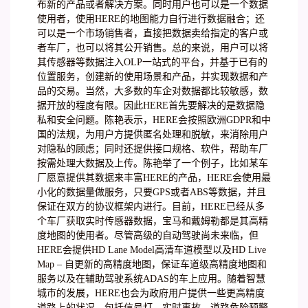
布新的产品或者解决方案。同时用户也可以是一个数据
使用者，使用HERE的地图能力自行进行数据融合；还
可以是一个市场销售者，直接把数据卖给指定的客户或
者车厂，也可以将其公开销售。总的来说，用户可以将
其传感器等数据注入OLP一站式的平台，并基于已有的
位置服务，创建新的使用场景和产品，并实现数据和产
品的交易。当然，大多数的车企对数据都比较敏感，数
据开放的程度有限。因此HERE首先要解决的是数据隐
私和安全问题。陈艳表示，HERE会按照欧洲GDPR和中
国的法规，为用户方提供匿名处理和脱敏，来消除用户
对隐私的顾虑；同时还提供接口规格、软件，帮助车厂
按需处理大数据及上传。陈艳举了一个例子，比如某车
厂愿意提供其数据来丰富HERE的产品，HERE会使用最
小化的数据量做服务，只要GPS或者ABS等数据，并且
保证在双方的协议框架内进行。目前，HERE已经从多
个车厂获取实时传感器数据，宝马和戴姆勒都是其高精
度地图的使用者。尽管高级的自动驾驶尚未来临，但
HERE会提供HD Lane Model高清车道模型以及HD Live
Map – 自更新的高精度地图，保证车道级高精度地图和
服务以及在辅助驾驶系统ADAS的车上应用。随着智慧
城市的发展，HERE也会为政府用户提供一些更高精度
道路上的状况，包括信号灯，实时事故、道路危险预警