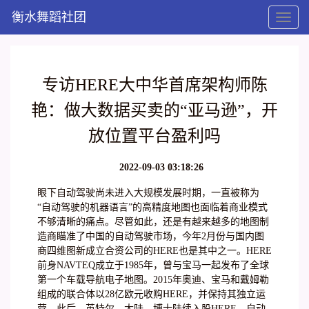
衡水舞蹈社团
Toggl
naviga
专访HERE大中华首席架构师陈
艳：做大数据买卖的“亚马逊”，开
放位置平台盈利吗
2022-09-03 03:18:26
眼下自动驾驶尚未进入大规模发展时期，一直被称为
“自动驾驶的机器语言”的高精度地图也面临着商业模式
不够清晰的痛点。尽管如此，还是有越来越多的地图制
造商瞄准了中国的自动驾驶市场，今年2月份与国内图
商四维图新成立合资公司的HERE也是其中之一。HERE
前身NAVTEQ成立于1985年，曾与宝马一起发布了全球
第一个车载导航电子地图。2015年奥迪、宝马和戴姆勒
组成的联合体以28亿欧元收购HERE，并保持其独立运
营。此后，英特尔、大陆、博士陆续入股HERE。自动