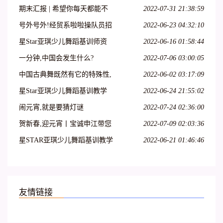
团天天发!!!
期末汇报 | 希望你每天都能不
2022-07-31 21:38:59
愧芳华地起舞
号外号外!经贸系啦啦操队员招
2022-06-23 04:32:10
募开始啦!
星Star亚琪少儿舞蹈基训师资
2022-06-16 01:58:44
班在吕梁爱艺开课啦!
一分钟,中国会发生什么?
2022-07-06 03:00:05
中国古典舞既然有它的特殊性,
2022-06-02 03:17:09
那么,古典舞演员就必须具备表
星Star亚琪少儿舞蹈基训教学
2022-06-24 21:55:02
演古典舞的特殊能力
法师资班第二十七期—呼和浩
闹元宵,就是要猜灯谜
2022-07-24 02:36:00
特站
贺新春,迎元宵丨宝诚申江带您
2022-07-09 02:03:36
一起猜灯谜
星STAR亚琪少儿舞蹈基训教学
2022-06-21 01:46:46
法师资班第十三期—江苏徐州
站
友情链接