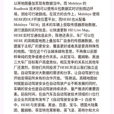
以将地图叠加至现有数据当中。而 Mobileye 的
Roadbook 技术则可以使用众包数据实时识别周边环
境，测绘可行驶路线。在双方的合作上，Mobileye 使用
HERE的OLP开放位置平台；而HERE也从配备
Mobileye「REM」技术的车辆上获取传感器原始数据，
进行道路的实时信息，以快速更新 HD Live Map。
HERE实时交通信息此外，陈艳还表示，车厂可以在
HERE 的高精度地图上叠加车厂自身的传感器数据，创
建属于主机厂的更安全、覆盖更好或者具是更具特殊性
的地图。“现在这个行业越来越有意思，不再像以前那
样单纯的竞争或者合作关系。从前宝马、戴姆勒、奥迪
三大车厂目标客户高度类似，相互竞争的关系比其他车
厂还激烈，但他们共同投资了HERE并且让我们独立运
营。自动驾驶对大数据的需求和分享，让自动驾驶行业
开始变得前所未有的合作开放。”陈艳说。高精地图如
何赋能自动驾驶安全在自动驾驶产业不断发展的同时，
车辆的安全也是自动驾驶持续进步、量产推进的重要因
素。前段时间，在由汽车及自动驾驶技术领域的11位行
业企业共同宣布发布了《自动驾驶安全第一》白皮书
中，HERE与安波福、奥迪、百度、宝马、德国大陆集
团、戴姆勒、菲亚特克莱斯勒、英飞凌、英特尔和大众