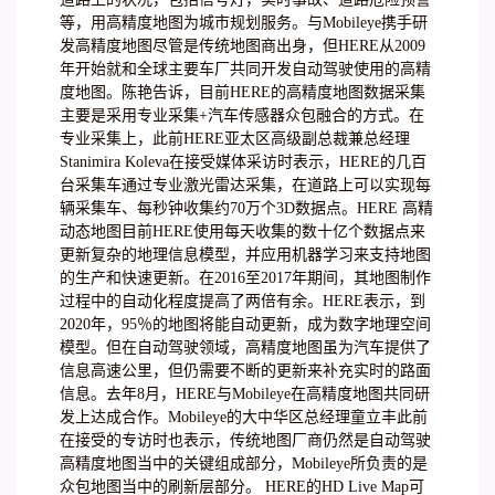
等，用高精度地图为城市规划服务。与Mobileye携手研
发高精度地图尽管是传统地图商出身，但HERE从2009
年开始就和全球主要车厂共同开发自动驾驶使用的高精
度地图。陈艳告诉，目前HERE的高精度地图数据采集
主要是采用专业采集+汽车传感器众包融合的方式。在
专业采集上，此前HERE亚太区高级副总裁兼总经理
Stanimira Koleva在接受媒体采访时表示，HERE的几百
台采集车通过专业激光雷达采集，在道路上可以实现每
辆采集车、每秒钟收集约70万个3D数据点。HERE 高精
动态地图目前HERE使用每天收集的数十亿个数据点来
更新复杂的地理信息模型，并应用机器学习来支持地图
的生产和快速更新。在2016至2017年期间，其地图制作
过程中的自动化程度提高了两倍有余。HERE表示，到
2020年，95％的地图将能自动更新，成为数字地理空间
模型。但在自动驾驶领域，高精度地图虽为汽车提供了
信息高速公里，但仍需要不断的更新来补充实时的路面
信息。去年8月，HERE与Mobileye在高精度地图共同研
发上达成合作。Mobileye的大中华区总经理童立丰此前
在接受的专访时也表示，传统地图厂商仍然是自动驾驶
高精度地图当中的关键组成部分，Mobileye所负责的是
众包地图当中的刷新层部分。 HERE的HD Live Map可