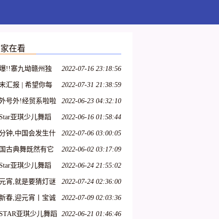
大家在看
爆!!寨九坳赣州独
2022-07-16 23:18:56
四人成团天天发!!!
末汇报 | 希望你每
2022-07-31 21:38:59
都能不愧芳华地起
外号外!经贸系啦啦
2022-06-23 04:32:10
队员招募开始啦!
Star亚琪少儿舞蹈
2022-06-16 01:58:44
训师资班在吕梁爱
分钟,中国会发生什
2022-07-06 03:00:05
开课啦!
?
国古典舞既然有它
2022-06-02 03:17:09
特殊性,那么,古典舞
Star亚琪少儿舞蹈
2022-06-24 21:55:02
员就必须具备表演
训教学法师资班第
元宵,就是要猜灯谜
2022-07-24 02:36:00
典舞的特殊能力
十七期—呼和浩特
新春,迎元宵丨宝诚
2022-07-09 02:03:36
江带您一起猜灯谜
STAR亚琪少儿舞蹈
2022-06-21 01:46:46