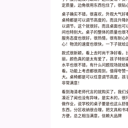
定质量，边角很用东西包住了，很贴
桌子确实不错，很喜欢，外观大气好
桌椅都是可以调节高度的，而且升降
以调节，这个就很好。而且桌面也可
间也特别大。桌子的整体的质量也很
服务态度也很好，很热情，很有耐心
心！物流的速度也很快，一下子就给
款式很新颖，看上去时尚干净好看，
丽，颜色真的是太有爱了，孩子特别
水平也很不错，有什么问题现场就给
看。功能上考虑都很周到，值得夸赞
大。桌椅都是可以任意调节高度，孩
非常满意！
看到海清老师代言的就购买了，我们
凑近了闻也没有异味，是实木的，很
做作业，说学校的桌子要是也这么舒
东西，分区收纳很合理，把文具和书
方便，总之相当满意，信赖大品牌