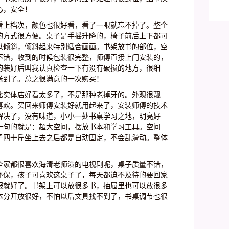
基
心，安全！
十
看上档次，颜色也很好看，看了一眼就忘不掉了。整个
的方式很方便。桌子是手摇升降的，椅子前后上下都可
以倾斜，倾斜起来特别适合画画。书架放书的部位，空
不错，收到的时候包装很完整，师傅直接上门安装的，
的装好后叫我认真检查一下有没有破损的地方，很细
送到了。总之很满意的一次购买！
比实体店好看太多了，不是那种老掉牙的。外观很靓
喜欢。买回来师傅安装好就用起来了，安装师傅的技术
解决了，没有味道，小小一处书桌学习之地，明亮好
一句的就是：超大空间，摆放书本和学习工具。空间
子四十斤坐上去之后都是自动固定，不会乱滑动。整体
全家都很喜欢海清老师演的电视剧呢，桌子质量不错，
环保，孩子可喜欢这桌子了，每天都迫不及待的要回家
服就好了。书架上可以放很多书，抽屉里也可以放很多
本分开放很好，不怕以后文具找不到了，书桌调节也很