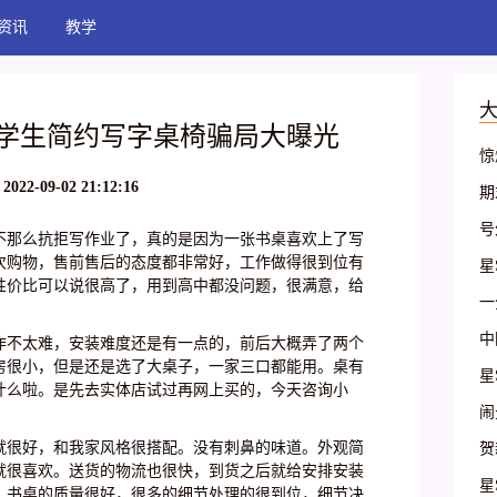
资讯
教学
学生简约写字桌椅骗局大曝光
惊
家
2022-09-02 21:12:16
期
天
号
不那么抗拒写作业了，真的是因为一张书桌喜欢上了写
舞
操
次购物，售前售后的态度都非常好，工作做得很到位有
星
性价比可以说很高了，用到高中都没问题，很满意，给
基
一
艺
么
中
作不太难，安装难度还是有一点的，前后大概弄了两个
房很小，但是还是选了大桌子，一家三口都能用。桌有
的
星
什么啦。是先去实体店试过再网上买的，今天咨询小
演
基
闹
古
二
就很好，和我家风格很搭配。没有刺鼻的味道。外观简
贺
站
就很喜欢。送货的物流也很快，到货之后就给安排安装
申
星
！书桌的质量很好，很多的细节处理的很到位，细节决