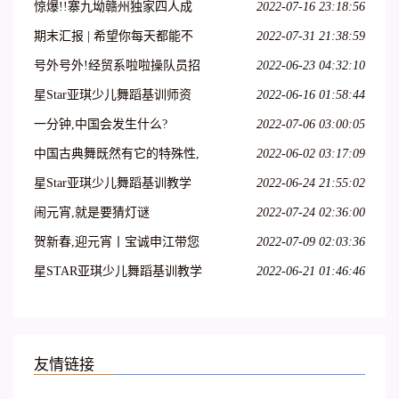
惊爆!!寨九坳赣州独家四人成
2022-07-16 23:18:56
团天天发!!!
期末汇报 | 希望你每天都能不
2022-07-31 21:38:59
愧芳华地起舞
号外号外!经贸系啦啦操队员招
2022-06-23 04:32:10
募开始啦!
星Star亚琪少儿舞蹈基训师资
2022-06-16 01:58:44
班在吕梁爱艺开课啦!
一分钟,中国会发生什么?
2022-07-06 03:00:05
中国古典舞既然有它的特殊性,
2022-06-02 03:17:09
那么,古典舞演员就必须具备表
星Star亚琪少儿舞蹈基训教学
2022-06-24 21:55:02
演古典舞的特殊能力
法师资班第二十七期—呼和浩
闹元宵,就是要猜灯谜
2022-07-24 02:36:00
特站
贺新春,迎元宵丨宝诚申江带您
2022-07-09 02:03:36
一起猜灯谜
星STAR亚琪少儿舞蹈基训教学
2022-06-21 01:46:46
法师资班第十三期—江苏徐州
站
友情链接