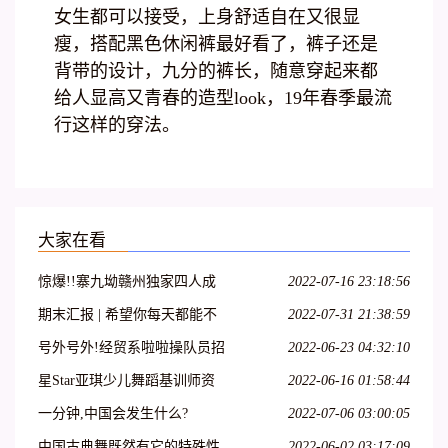
女生都可以接受，上身舒适自在又很显
瘦，搭配黑色休闲裤最好看了，裤子还是
背带的设计，九分的裤长，随意穿起来都
给人显高又青春的造型look，19年春季最流
行这样的穿法。
大家在看
惊爆!!寨九坳赣州独家四人成
2022-07-16 23:18:56
团天天发!!!
期末汇报 | 希望你每天都能不
2022-07-31 21:38:59
愧芳华地起舞
号外号外!经贸系啦啦操队员招
2022-06-23 04:32:10
募开始啦!
星Star亚琪少儿舞蹈基训师资
2022-06-16 01:58:44
班在吕梁爱艺开课啦!
一分钟,中国会发生什么?
2022-07-06 03:00:05
中国古典舞既然有它的特殊性,
2022-06-02 03:17:09