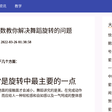
资讯
教学
招数教你解决舞蹈旋转的问题
惊
家
2022-03-26 01:38:58
期
天
号
舞
操
星
下几个方面：
基
一
艺
么
中
”是旋转中最主要的一点
的
星
演
地面的接触面才会减小，舞蹈讲究的是美。在完成动作
基
闹
，而应给人一种轻松感和自如感以及一气呵成的整体感
古
二
贺
站
申
星