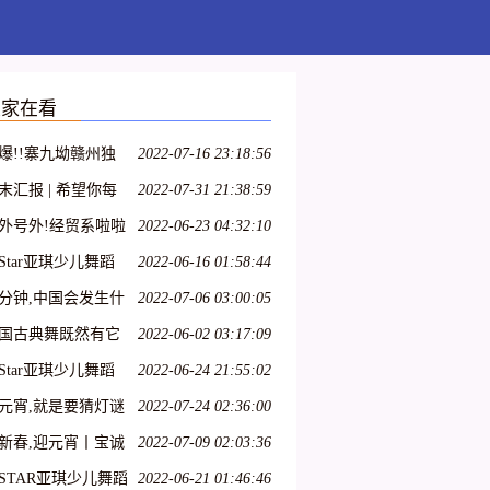
大家在看
爆!!寨九坳赣州独
2022-07-16 23:18:56
四人成团天天发!!!
末汇报 | 希望你每
2022-07-31 21:38:59
都能不愧芳华地起
外号外!经贸系啦啦
2022-06-23 04:32:10
队员招募开始啦!
Star亚琪少儿舞蹈
2022-06-16 01:58:44
训师资班在吕梁爱
分钟,中国会发生什
2022-07-06 03:00:05
开课啦!
?
国古典舞既然有它
2022-06-02 03:17:09
特殊性,那么,古典舞
Star亚琪少儿舞蹈
2022-06-24 21:55:02
员就必须具备表演
训教学法师资班第
元宵,就是要猜灯谜
2022-07-24 02:36:00
典舞的特殊能力
十七期—呼和浩特
新春,迎元宵丨宝诚
2022-07-09 02:03:36
江带您一起猜灯谜
STAR亚琪少儿舞蹈
2022-06-21 01:46:46