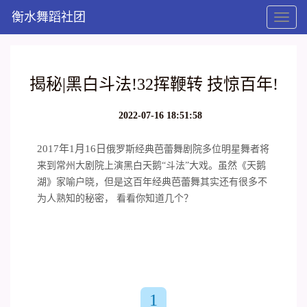
衡水舞蹈社团
Toggl
naviga
揭秘|黑白斗法!32挥鞭转 技惊百年!
2022-07-16 18:51:58
2017年1月16日
俄罗斯经典芭蕾舞剧院多位明星舞者将
来到常州大剧院上演黑白天鹅
“斗法”大戏。虽然《天鹅
湖》家喻户晓，但是这百年经典芭蕾舞其实还有很多不
为人熟知的秘密， 看看你知道几个？
1