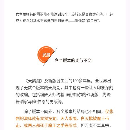
女主角挥转的圈数能不能达到32个，旋转又是否稳健利落，已经
成为观众对其水平高低的评判标准——就像是“试金石”。
发展
各个版本的变与不变
《天鹅湖》及新版诞生后的100多年里，全世界出
现了无数个版本的天鹅湖，其中也有一些让人印象深刻
的改编，包括编舞大师约翰·诺伊梅尔的幻境版、先锋
舞蹈家马修·伯恩的男版等。
除了版本不同外，各个版本的结局也不相同，
仅悲
剧的演绎就有双双投湖、天人永隔、白天鹅被魔王带
走、或两人都死于魔王之手等形式
。但万变不离其宗，