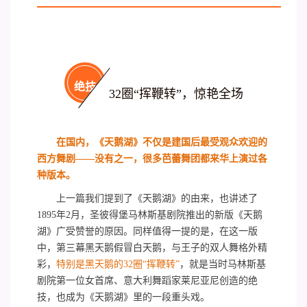
绝技
32圈“挥鞭转”，惊艳全场
在国内，《天鹅湖》不仅是建国后最受观众欢迎的
西方舞剧——没有之一，很多芭蕾舞团都来华上演过各
种版本。
上一篇我们提到了《天鹅湖》的由来，也讲述了
1895年2月，圣彼得堡马林斯基剧院推出的新版《天鹅
湖》广受赞誉的原因。同样值得一提的是，在这一版
中，第三幕黑天鹅假冒白天鹅，与王子的双人舞格外精
彩，
特别是黑天鹅的32圈“挥鞭转”
，就是当时马林斯基
剧院第一位女首席、意大利舞蹈家莱尼亚尼创造的绝
技，也成为《天鹅湖》里的一段重头戏。