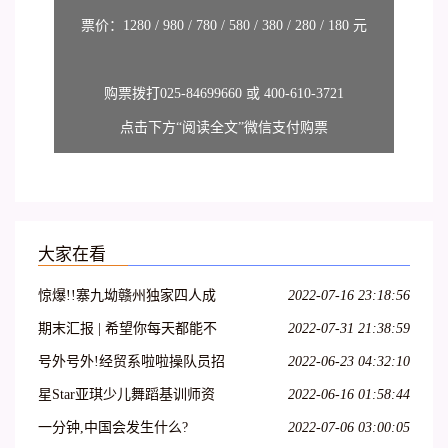
票价：1280 / 980 / 780 / 580 / 380 / 280 / 180 元
购票拨打025-84699660 或 400-610-3721
点击下方“阅读全文”微信支付购票
大家在看
惊爆!!寨九坳赣州独家四人成
2022-07-16 23:18:56
团天天发!!!
期末汇报 | 希望你每天都能不
2022-07-31 21:38:59
愧芳华地起舞
号外号外!经贸系啦啦操队员招
2022-06-23 04:32:10
募开始啦!
星Star亚琪少儿舞蹈基训师资
2022-06-16 01:58:44
班在吕梁爱艺开课啦!
一分钟,中国会发生什么?
2022-07-06 03:00:05