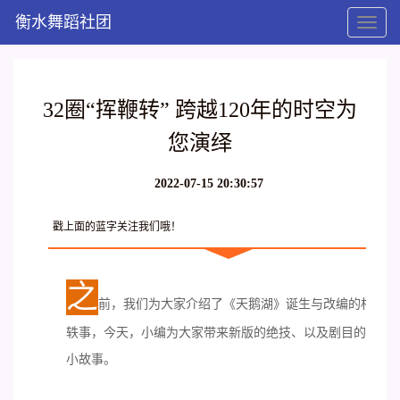
衡水舞蹈社团
Toggl
naviga
32圈“挥鞭转” 跨越120年的时空为
您演绎
2022-07-15 20:30:57
戳上面的蓝字关注我们哦！
之
前，我们为大家介绍了《天鹅湖》
诞生与改编
的相关
轶事
，今天，
小编为大家带来新版的绝技、以及剧目的发展
小故事。