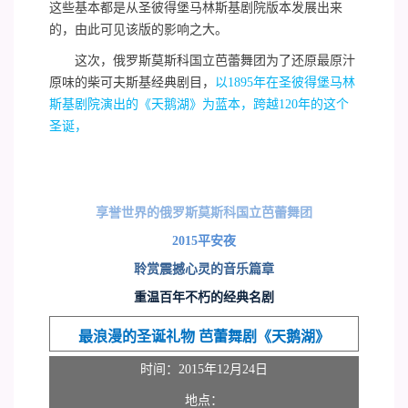
这些基本都是从圣彼得堡马林斯基剧院版本发展出来
的，由此可见该版的影响之大。
这次，俄罗斯莫斯科国立芭蕾舞团为了还原最原汁
原味的柴可夫斯基经典剧目，
以1895年在圣彼得堡马林
斯基剧院演出的《天鹅湖》为蓝本，
跨越120年的
这个
圣诞，
享誉世界的俄罗斯莫斯科国立芭蕾舞团
2015平安夜
聆赏震撼心灵的音乐篇章
重温百年不朽的经典名剧
最浪漫的圣诞礼物 芭蕾舞剧《天鹅湖》
时间：2015年12月24日
地点：