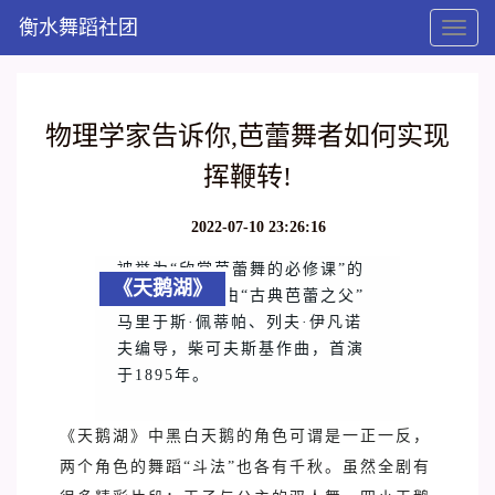
衡水舞蹈社团
Toggl
naviga
物理学家告诉你,芭蕾舞者如何实现
挥鞭转!
2022-07-10 23:26:16
被誉为“欣赏芭蕾舞的必修课”的
《天鹅湖》
《天鹅湖》，由“古典芭蕾之父”
马里于斯·佩蒂帕、列夫·伊凡诺
夫编导，柴可夫斯基作曲，首演
于1895年。
《天鹅湖》
中黑白天鹅的角色可谓是一正一反，
两个角色的舞蹈“斗法”也各有千秋。虽然全剧
有