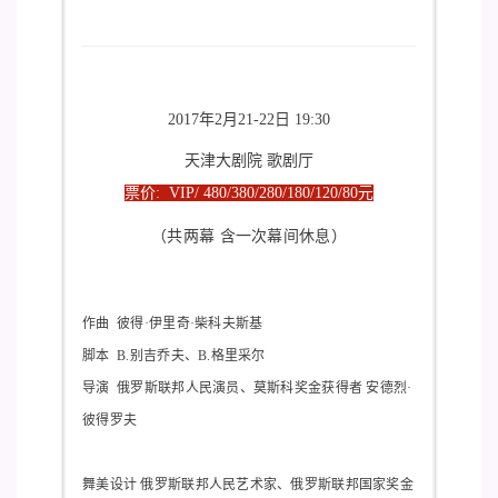
2017年2月21-22日 19:30
天津大剧院 歌剧厅
票价: VIP/ 480/380/280/180/120/80元
（共两幕 含一次幕间休息）
作曲 彼得·伊里奇·柴科夫斯基
脚本 B.别吉乔夫、B.格里采尔
导演 俄罗斯联邦人民演员、莫斯科奖金获得者 安德烈·
彼得罗夫
舞美设计 俄罗斯联邦人民艺术家、俄罗斯联邦国家奖金