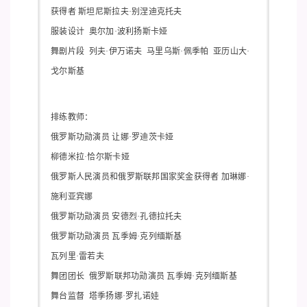
获得者 斯坦尼斯拉夫·别涅迪克托夫
服装设计 奥尔加·波利扬斯卡娅
舞剧片段 列夫·伊万诺夫 马里乌斯·佩季帕 亚历山大·
戈尔斯基
排练教师：
俄罗斯功勋演员 让娜·罗迪茨卡娅
柳德米拉·恰尔斯卡娅
俄罗斯人民演员和俄罗斯联邦国家奖金获得者 加琳娜·
施利亚宾娜
俄罗斯功勋演员 安德烈·孔德拉托夫
俄罗斯功勋演员 瓦季姆·克列缅斯基
瓦列里·雷若夫
舞团团长 俄罗斯联邦功勋演员 瓦季姆·克列缅斯基
舞台监督 塔季扬娜·罗扎诺娃