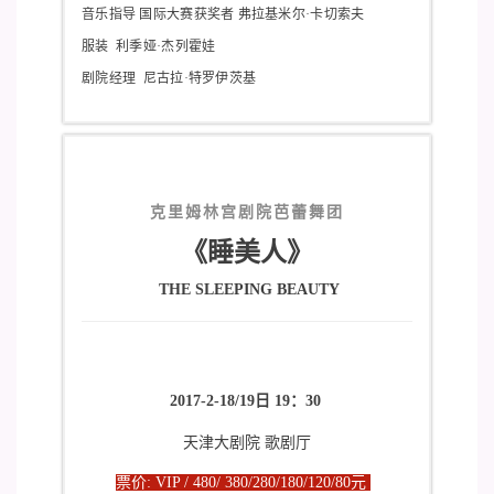
音乐指导 国际大赛获奖者 弗拉基米尔·卡切索夫
服装 利季娅·杰列霍娃
剧院经理 尼古拉·特罗伊茨基
克里姆林宫剧院芭蕾舞团
《睡美人》
THE SLEEPING BEAUTY
2017-2-18/19日 19：30
天津大剧院 歌剧厅
票价: VIP / 480/ 380/280/180/120/80元