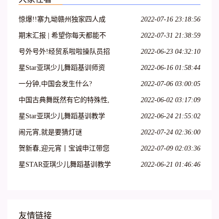
惊爆!!寨九坳赣州独家四人成
2022-07-16 23:18:56
团天天发!!!
期末汇报 | 希望你每天都能不
2022-07-31 21:38:59
愧芳华地起舞
号外号外!经贸系啦啦操队员招
2022-06-23 04:32:10
募开始啦!
星Star亚琪少儿舞蹈基训师资
2022-06-16 01:58:44
班在吕梁爱艺开课啦!
一分钟,中国会发生什么?
2022-07-06 03:00:05
中国古典舞既然有它的特殊性,
2022-06-02 03:17:09
那么,古典舞演员就必须具备表
星Star亚琪少儿舞蹈基训教学
2022-06-24 21:55:02
演古典舞的特殊能力
法师资班第二十七期—呼和浩
闹元宵,就是要猜灯谜
2022-07-24 02:36:00
特站
贺新春,迎元宵丨宝诚申江带您
2022-07-09 02:03:36
一起猜灯谜
星STAR亚琪少儿舞蹈基训教学
2022-06-21 01:46:46
法师资班第十三期—江苏徐州
站
友情链接