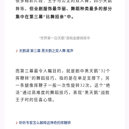
很多精彩片段：王子与公主的双人舞，四小天鹅
舞等。
但全剧服饰最华丽、舞蹈种类最多的部分
集中在第三幕“比舞招亲”中。
“世界第一白天鹅”洛帕金娜排练中
♪
天鹅湖 第三幕 黑天鹅之双人舞 尾声
而第三幕最令人瞩目的，就是剧中黑天鹅“32个
挥鞭转”的舞蹈技巧，指的是在单足支撑下，另
一条腿像挥鞭子一般一次性旋转32次。这个“绝
活”通过高难度的舞蹈技巧，表现“黑天鹅”战胜
王子时的狂喜心情。
♪
听听专家怎么解释这神奇的挥鞭转