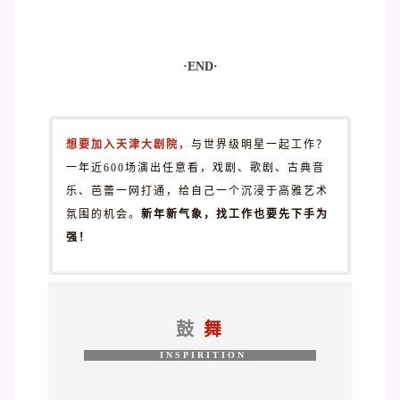
·END·
想要加入天津大剧院
，与世界级明星一起工作？
一年近600场演出任意看，戏剧、歌剧、古典音
乐、芭蕾一网打通，给自己一个沉浸于高雅艺术
氛围的机会。
新年新气象，找工作也要先下手为
强！
鼓
舞
INSPIRITION