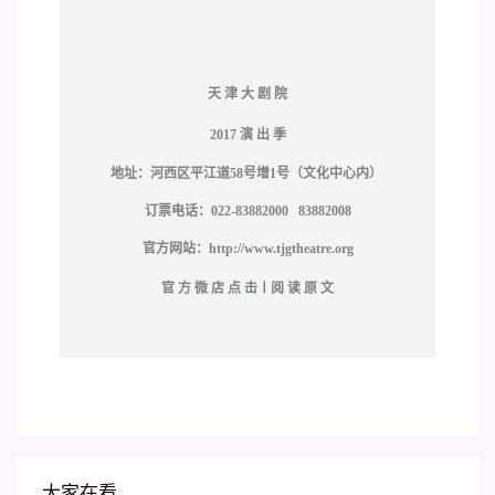
天 津 大 剧 院
2017 演 出 季
地址：河西区平江道58号增1号（文化中心内）
订票电话：022-83882000 83882008
官方网站：http://www.tjgtheatre.org
官 方 微 店 点 击
︱
阅 读 原 文
大家在看