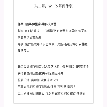
（共三幕，含一次幕间休息）
作曲  彼得·伊里奇·柴科夫斯基
脚本  B.别吉乔夫、E.符谢沃洛日斯基根据夏尔·佩罗的
同名童话故事改编
导演  俄罗斯联邦人民艺术家、莫斯科奖获得者
 安德烈·
彼得罗夫
舞美设计 俄罗斯联邦人民艺术家、俄罗斯联邦国家奖金
获得者 斯坦尼斯拉夫·别涅迪克托夫
服装设计  奥尔加·波利扬斯卡娅
芭蕾大师助理 俄罗斯功勋演员 瓦列里·雷若夫
克里姆林宫剧院院长  俄罗斯民族艺术家 彼得·沙博泰