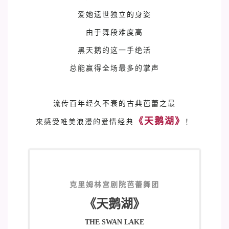
爱她遗世独立的身姿
由于舞段难度高
黑天鹅的这一手绝活
总能赢得全场最多的掌声
流传百年经久不衰的古典芭蕾之最
《天鹅湖》
来感受唯美浪漫的爱情经典
！
克里姆林宫剧院芭蕾舞团
《天鹅湖》
THE SWAN
LAKE